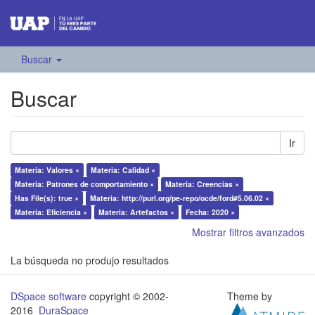
Buscar
Buscar
Ir
Materia: Valores ×
Materia: Calidad ×
Materia: Patrones de comportamiento ×
Materia: Creencias ×
Has File(s): true ×
Materia: http://purl.org/pe-repo/ocde/ford#5.06.02 ×
Materia: Eficiencia ×
Materia: Artefactos ×
Fecha: 2020 ×
Mostrar filtros avanzados
La búsqueda no produjo resultados
DSpace software
copyright © 2002-
Theme by
2016
DuraSpace