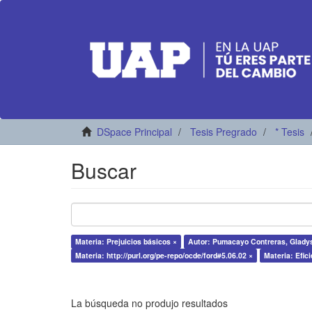
DSpace Principal
Tesis Pregrado
* Tesis
Buscar
Materia: Prejuicios básicos ×
Autor: Pumacayo Contreras, Glady
Materia: http://purl.org/pe-repo/ocde/ford#5.06.02 ×
Materia: Efici
La búsqueda no produjo resultados