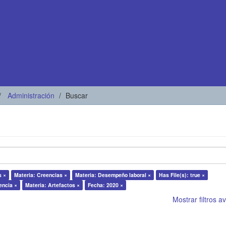
Administración
Buscar
s ×
Materia: Creencias ×
Materia: Desempeño laboral ×
Has File(s): true ×
encia ×
Materia: Artefactos ×
Fecha: 2020 ×
Mostrar filtros 