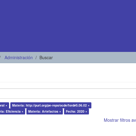
Administración
Buscar
ral ×
Materia: http://purl.org/pe-repo/ocde/ford#5.06.02 ×
ia: Eficiencia ×
Materia: Artefactos ×
Fecha: 2020 ×
Mostrar filtros 