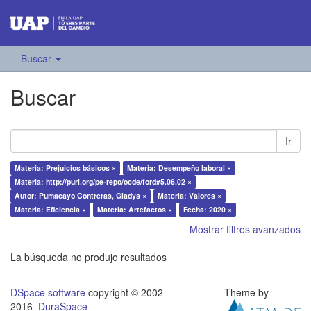
Buscar
Buscar
Ir
Materia: Prejuicios básicos ×
Materia: Desempeño laboral ×
Materia: http://purl.org/pe-repo/ocde/ford#5.06.02 ×
Autor: Pumacayo Contreras, Gladys ×
Materia: Valores ×
Materia: Eficiencia ×
Materia: Artefactos ×
Fecha: 2020 ×
Mostrar filtros avanzados
La búsqueda no produjo resultados
DSpace software
copyright © 2002-
Theme by
2016
DuraSpace