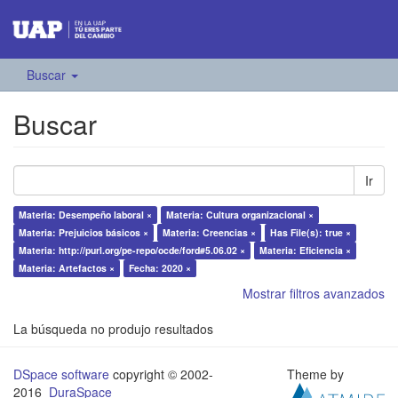
Buscar
Buscar
Ir
Materia: Desempeño laboral ×
Materia: Cultura organizacional ×
Materia: Prejuicios básicos ×
Materia: Creencias ×
Has File(s): true ×
Materia: http://purl.org/pe-repo/ocde/ford#5.06.02 ×
Materia: Eficiencia ×
Materia: Artefactos ×
Fecha: 2020 ×
Mostrar filtros avanzados
La búsqueda no produjo resultados
DSpace software
copyright © 2002-
Theme by
2016
DuraSpace