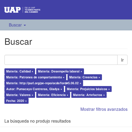
Buscar
Buscar
Ir
Materia: Calidad ×
Materia: Desempeño laboral ×
Materia: Patrones de comportamiento ×
Materia: Creencias ×
Materia: http://purl.org/pe-repo/ocde/ford#5.06.02 ×
Autor: Pumacayo Contreras, Gladys ×
Materia: Prejuicios básicos ×
Materia: Valores ×
Materia: Eficiencia ×
Materia: Artefactos ×
Fecha: 2020 ×
Mostrar filtros avanzados
La búsqueda no produjo resultados