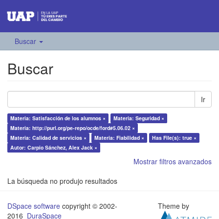
Buscar
Buscar
Ir
Materia: Satisfacción de los alumnos ×
Materia: Seguridad ×
Materia: http://purl.org/pe-repo/ocde/ford#5.06.02 ×
Materia: Calidad de servicios ×
Materia: Fiabilidad ×
Has File(s): true ×
Autor: Carpio Sánchez, Alex Jack ×
Mostrar filtros avanzados
La búsqueda no produjo resultados
DSpace software
copyright © 2002-
Theme by
2016
DuraSpace