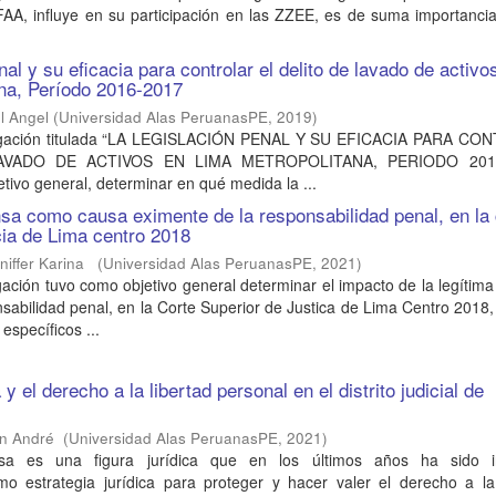
AA, influye en su participación en las ZZEE, es de suma importancia
nal y su eficacia para controlar el delito de lavado de activo
na, Período 2016-2017
el Angel
(
Universidad Alas PeruanasPE
,
2019
)
tigación titulada “LA LEGISLACIÓN PENAL Y SU EFICACIA PARA C
AVADO DE ACTIVOS EN LIMA METROPOLITANA, PERIODO 2016
tivo general, determinar en qué medida la ...
nsa como causa eximente de la responsabilidad penal, en la
icia de Lima centro 2018
niffer Karina
(
Universidad Alas PeruanasPE
,
2021
)
gación tuvo como objetivo general determinar el impacto de la legítim
sabilidad penal, en la Corte Superior de Justica de Lima Centro 2018
específicos ...
y el derecho a la libertad personal en el distrito judicial de
1
on André
(
Universidad Alas PeruanasPE
,
2021
)
nsa es una figura jurídica que en los últimos años ha sido 
o estrategia jurídica para proteger y hacer valer el derecho a la 