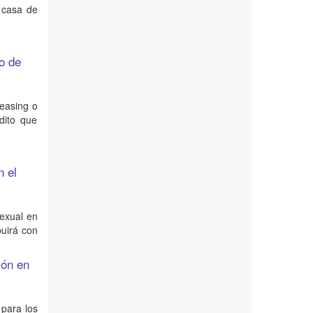
a casa de
to de
Leasing o
dito que
n el
sexual en
buirá con
ión en
 para los