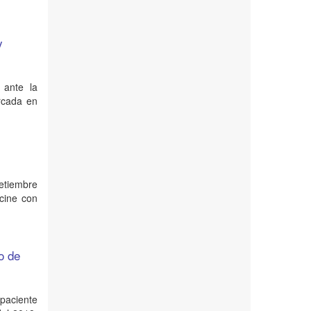
y
 ante la
rcada en
setiembre
 cine con
o de
 paciente