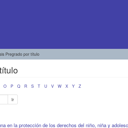
sis Pregrado por título
ítulo
O
P
Q
R
S
T
U
V
W
X
Y
Z
Ir
na en la protección de los derechos del niño, niña y adoles