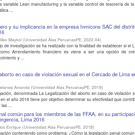
la variable Lean manufacturing y la variable control de tesorería de l
lica ...
ciero y su implicancia en la empresa Inmicons SAC del distri
16
 Max Maykol
(
Universidad Alas PeruanasPE
,
2022-04
)
o de investigación se ha realizado con la finalidad de establecer si el 
como Arrendamiento financiero es viene a ser una opción de cré
cimiento y ...
 aborto en caso de violación sexual en el Cercado de Lima e
 Melanea Amanda
(
Universidad Alas PeruanasPE
,
2019
)
gación, denominada La Legalización del aborto en caso de violación 
en el año 2016 tiene por objetivo determinar su efectividad que contri
las ...
enal común para los miembros de las FFAA, en su participac
ergencia, Lima 2016
los Enrique
(
Universidad Alas PeruanasPE
,
2018
)
igación conteniendo como problema: ¿Cómo la legislación penal común