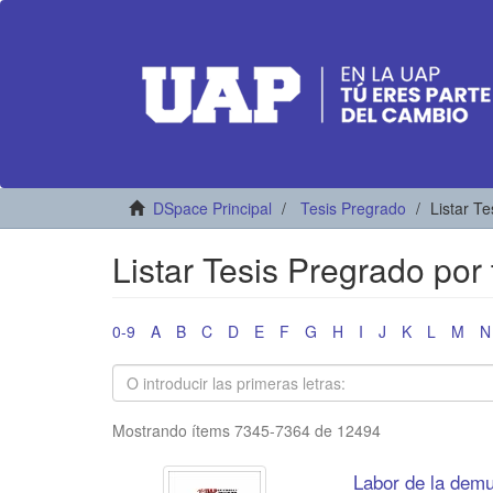
DSpace Principal
Tesis Pregrado
Listar Te
Listar Tesis Pregrado por t
0-9
A
B
C
D
E
F
G
H
I
J
K
L
M
N
Mostrando ítems 7345-7364 de 12494
Labor de la demu