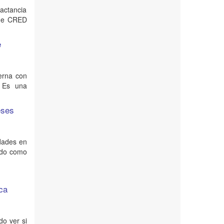
Lactancia
 de CRED
e
terna con
 Es una
eses
edades en
ndo como
ica
do ver si