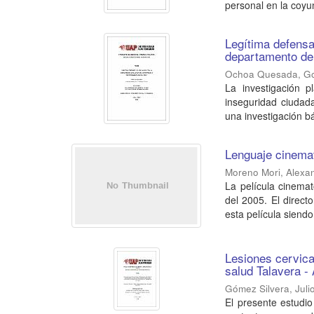
personal en la coyun
Legítima defensa
departamento de
Ochoa Quesada, G
La investigación p
inseguridad ciudad
una investigación bás
Lenguaje cinemato
Moreno Mori, Alexa
La película cinemat
del 2005. El direct
esta película siendo 
Lesiones cervica
salud Talavera - 
Gómez Silvera, Juli
El presente estudio