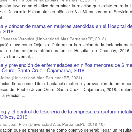
gación tuvo como objetivo determinar la relación que existe entre la 
y el Desarrollo Psicomotor en niños de 6 a 30 meses en el Servicio
 ...
a y cáncer de mama en mujeres atendidas en el Hospital d
o 2016
 Vanessa Veronica
(
Universidad Alas PeruanasPE
,
2018
)
gación tuvo como Objetivo: Determinar la relación de la lactancia ma
a en las mujeres atendidas en el Hospital de Chancay, 2016.
tiva transversal, ...
na y prevención de enfermedades en niños menores de 6 m
n Oruro, Santa Cruz - Cajamarca, 2018
Melisa
(
Universidad Alas PeruanasPE
,
2021
)
igación tiene como Título: Lactancia materna y prevención de enferm
eses del Pueblo Joven Oruro, Santa Cruz – Cajamarca, 2018. Tenie
la relación ...
ng y el control de tesorería de la empresa estructura metál
Olivos, 2019
no, Jean Pieri
(
Universidad Alas PeruanasPE
,
2019-10
)
tigación que se presenta tiene como objetivo general: llegar un resulta