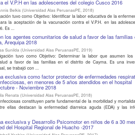
a el V.P.H en las adolescentes del colegio Cusco 2016
nnis Belkis
(
Universidad Alas PeruanasPE
,
2018
)
gación tuvo como Objetivo: Identificar la labor educativa de la enferme
para la aceptación de la vacunación contra el V.P.H. en las adolesc
. Es ...
 los agentes comunitarios de salud a favor de las familias 
a, Arequipa 2018
sa Sunilda
(
Universidad Alas PeruanasPE
,
2019
)
tigación tuvo como Objetivo: Determinar la labor que asumen los
lud a favor de las familias en el distrito de Cayma. Es una inves
al, se trabajó con ...
a exclusiva como factor protector de enfermedades respirat
 infecciosas, en menores de 5 años atendidos en el hospital
Octubre - Noviembre 2018
ila Renata
(
Universidad Alas PeruanasPE
,
2018
)
fecciosas constituyen parte fundamental de la morbilidad y mortalid
tre ellas destacan la enfermedad diarreica aguda (EDA) y las inf
a exclusiva y Desarrollo Psicomotor en niños de 6 a 30 me
red del Hospital Regional de Huacho -2017
shell Yeshira
(
Universidad Alas PeruanasPE
,
2017
)