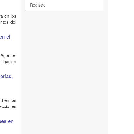
Registro
ra en los
entes del
en el
 Agentes
tigación
orias,
ad en los
ecciones
ses en