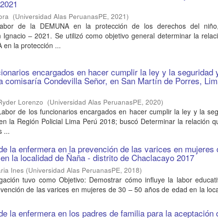
- 2021
dora
(
Universidad Alas PeruanasPE
,
2021
)
: Labor de la DEMUNA en la protección de los derechos del niño
Ignacio – 2021. Se utilizó como objetivo general determinar la relac
en la protección ...
cionarios encargados en hacer cumplir la ley y la seguridad 
 la comisaría Condevilla Señor, en San Martín de Porres, Li
 Ryder Lorenzo
(
Universidad Alas PeruanasPE
,
2020
)
 Labor de los funcionarios encargados en hacer cumplir la ley y la se
 en la Región Policial Lima Perú 2018; buscó Determinar la relación q
 ...
de la enfermera en la prevención de las varices en mujeres 
en la localidad de Ñaña - distrito de Chaclacayo 2017
ria Ines
(
Universidad Alas PeruanasPE
,
2018
)
igación tuvo como Objetivo: Demostrar cómo influye la labor educati
vención de las varices en mujeres de 30 – 50 años de edad en la loc
de la enfermera en los padres de familia para la aceptación 