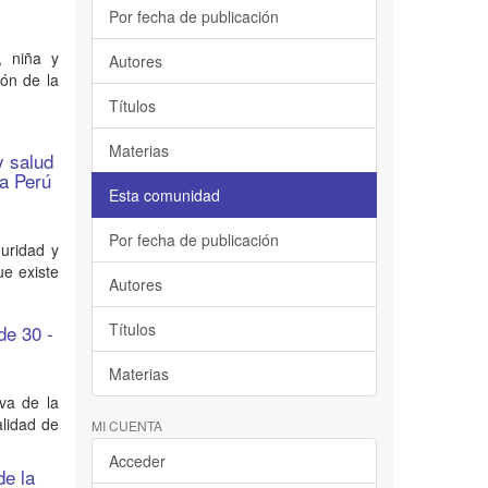
Por fecha de publicación
, niña y
Autores
ión de la
Títulos
Materias
y salud
ma Perú
Esta comunidad
Por fecha de publicación
guridad y
ue existe
Autores
Títulos
de 30 -
Materias
va de la
alidad de
MI CUENTA
Acceder
de la