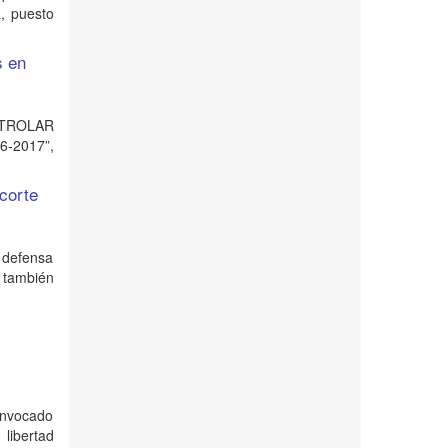
, puesto
s en
ONTROLAR
-2017”,
 corte
a defensa
, también
invocado
libertad