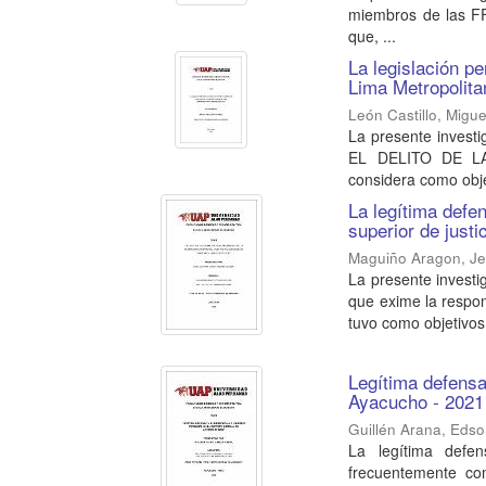
miembros de las FF
que, ...
La legislación pe
Lima Metropolita
León Castillo, Migu
La presente inves
EL DELITO DE L
considera como obje
La legítima defe
superior de just
Maguiño Aragon, Je
La presente investi
que exime la respon
tuvo como objetivos 
Legítima defensa 
Ayacucho - 202
Guillén Arana, Eds
La legítima defe
frecuentemente com