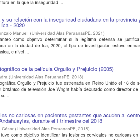
tura en la que la inseguridad ...
 y su relación con la inseguridad ciudadana en la provincia 
 Ica - 2020
onzalo Manuel
(
Universidad Alas PeruanasPE
,
2021
)
lanteó como objetivo determinar si la legítima defensa se justifica
ana en la ciudad de Ica, 2020, el tipo de investigación estuvo enma
ica, e nivel ...
gráfico de la película Orgullo y Prejuicio (2005)
ndra
(
Universidad Alas PeruanasPE
,
2018
)
ográfica Orgullo y Prejuicio fue estrenada en Reino Unido el 16 de 
or británico de televisión Joe Wright había debutado como director de
su ...
les no cariosas en pacientes gestantes que acuden al centr
Andahuaylas, durante el I trimestre del 2018
o César
(
Universidad Alas PeruanasPE
,
2018
)
 tuvo como objetivo Identificar las lesiones cervicales no cariosas en