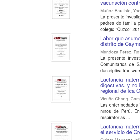
vacunación contr
Muñoz Bautista, Yoa
La presente investi
padres de familia 
colegio “Cuzco” 2016
Labor que asumen
distrito de Caym
Mendoza Perez, Ro
La presente inves
Comunitarios de Sa
descriptiva transvers
Lactancia matern
digestivas, y no
regional de Ica 
Vicuña Chang, Cam
Las enfermedades in
niños de Perú. En
respiratorias ...
Lactancia matern
el servicio de C
Quinto Mendoza, Mit