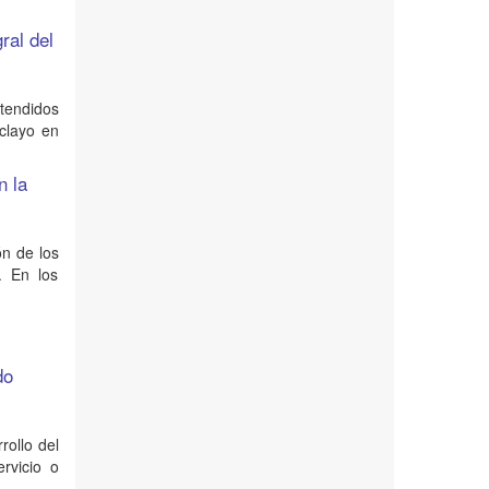
ral del
atendidos
iclayo en
n la
ón de los
. En los
do
rollo del
ervicio o