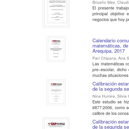
Briceño Mas, Claud
El presente trabaj
principal objetivo
negocios que hoy pr
Calendario comun
matemáticas, de 
Arequipa, 2017
Pari Chipana, Ana S
Las matemáticas co
pre–escolar, dicho
muchas situaciones d
Calibración esta
de la segunda se
Nina Humire, Silvia 
Este estudio se hi
6877:2006, como son
calibre de los conos 
Calibración esta
de la segunda se