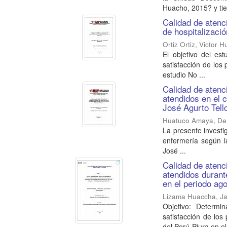
Huacho, 2015? y tie
Calidad de atenc
de hospitalizació
Ortiz Ortiz, Victor 
El objetivo del es
satisfacción de los
estudio No ...
Calidad de atenc
atendidos en el c
José Agurto Tell
Huatuco Amaya, Den
La presente investi
enfermería según la
José ...
Calidad de atenc
atendidos durante
en el periodo ag
Lizama Huaccha, Ja
Objetivo: Determin
satisfacción de lo
del Perú-Piura en el