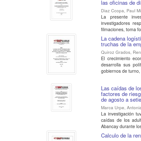
las oficinas de d
Diaz Ccopa, Paul M
La presente inves
investigadores res
filmaciones, toma fot
La cadena logísti
truchas de la em
Quiroz Grados, Ren
El crecimiento eco
desarrolla sus pol
gobiernos de turno, 
Las caídas de lo
factores de ries
de agosto a seti
Marca Urpe, Antoni
La investigación tu
caídas de los adul
Abancay durante los
Calculo de la ren