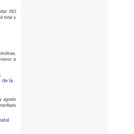
ándar ISO
d total y
céuticas,
 menor a
s
 de la
y agosto
tarillado
natal