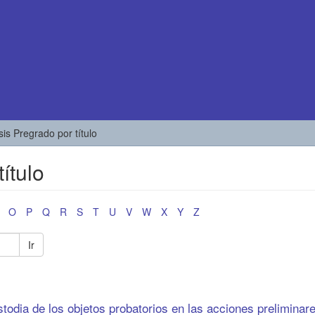
sis Pregrado por título
ítulo
O
P
Q
R
S
T
U
V
W
X
Y
Z
Ir
todia de los objetos probatorios en las acciones preliminar