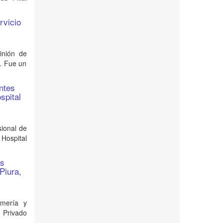
rvicio
inión de
5. Fue un
entes
spital
sional de
 Hospital
es
Piura,
rmería y
l Privado