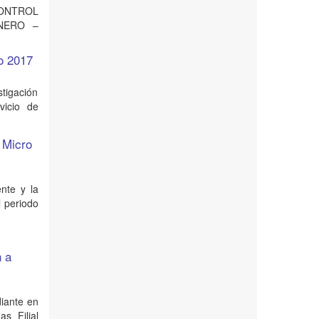
CONTROL
NERO –
ño 2017
stigación
vicio de
s Micro
ente y la
 periodo
n a
diante en
s Filial