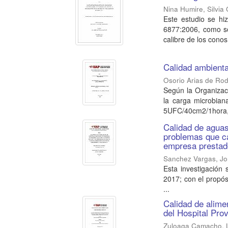
Nina Humire, Silvia 
Este estudio se hi
6877:2006, como son
calibre de los conos 
Calidad ambienta
Osorio Arias de Rod
Según la Organizac
la carga microbian
5UFC/40cm2/1hora, a
Calidad de aguas 
problemas que ca
empresa prestad
Sanchez Vargas, Jo
Esta investigación
2017; con el propósi
...
Calidad de alime
del Hospital Pro
Zuloaga Camacho, 