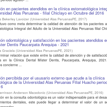
ón en pacientes atendidos en la clínica estomatológica integ
ersidad Alas Peruanas - filial Chiclayo en Octubre del 2016
ls Bekerley Lavoizer
(
Universidad Alas PeruanasPE
,
2017
)
 tuvo como meta determinar la calidad de atención de los pacientes 
atológica Integral del Adulto de la Universidad Alas Peruanas filial Ch
ión odontológica y satisfacción en los pacientes atendidos e
ister Dentis Paucarpata Arequipa - 2021
a Graciela
(
Universidad Alas PeruanasPE
,
2021
)
rminar relación que existe entre la calidad de atención y de satisfacci
s en la Clínica Dental Míster Dentis, Paucarpata, Arequipa, 2021
s concierne ...
ón percibida por el ususario externo que acude a la clínica
lógica de la Universidad Alas Peruanas Filial Huacho perio
16
Jerrinson Anderson Macedonio
(
Universidad Alas PeruanasPE
,
2016
)
ión en la consulta odontológica es un valor indispensable para el desar
tamientos dentales, este puede llegar a determinar el valor de un s
omprador ...