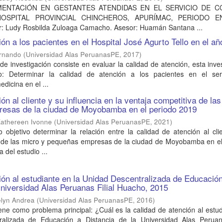
IMENTACIÓN EN GESTANTES ATENDIDAS EN EL SERVICIO DE 
OSPITAL PROVINCIAL CHINCHEROS, APURÍMAC, PERIODO E
: Ludy Rosbilda Zuloaga Camacho. Asesor: Huamán Santana ...
ión a los pacientes en el Hospital José Agurto Tello en el a
ernando
(
Universidad Alas PeruanasPE
,
2017
)
 de investigación consiste en evaluar la calidad de atención, esta inve
o: Determinar la calidad de atención a los pacientes en el ser
edicina en el ...
ón al cliente y su influencia en la ventaja competitiva de la
esas de la ciudad de Moyobamba en el periodo 2019
Kathereen Ivonne
(
Universidad Alas PeruanasPE
,
2021
)
 objetivo determinar la relación entre la calidad de atención al cli
a de las micro y pequeñas empresas de la ciudad de Moyobamba en el
 del estudio ...
ión al estudiante en la Unidad Descentralizada de Educació
Universidad Alas Peruanas Filial Huacho, 2015
elyn Andrea
(
Universidad Alas PeruanasPE
,
2016
)
iene como problema principal: ¿Cuál es la calidad de atención al estu
ralizada de Educación a Distancia de la Universidad Alas Peruana