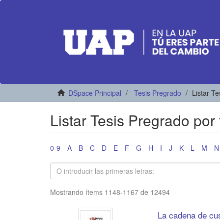
DSpace Principal
Tesis Pregrado
Listar Te
Listar Tesis Pregrado por t
0-9
A
B
C
D
E
F
G
H
I
J
K
L
M
N
Mostrando ítems 1148-1167 de 12494
La cadena de cus