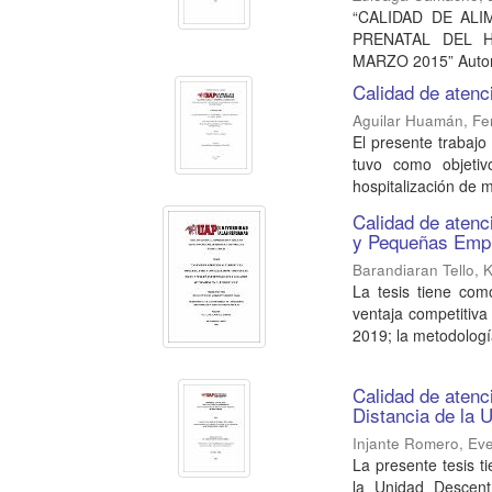
“CALIDAD DE AL
PRENATAL DEL H
MARZO 2015” Autor
Calidad de atenc
Aguilar Huamán, F
El presente trabajo
tuvo como objetiv
hospitalización de m
Calidad de atenci
y Pequeñas Empr
Barandiaran Tello, 
La tesis tiene como
ventaja competitiv
2019; la metodología
Calidad de atenc
Distancia de la 
Injante Romero, Ev
La presente tesis t
la Unidad Descent