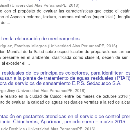
Gisell
(
Universidad Alas PeruanasPE
,
2018
)
zo con el propósito de evaluar las características que exige el est
 el Aspecto externo, textura, cuerpos extraños (superficial ), longitu
de ...
l en la elaboración de medicamentos
ríguez, Estefany Milagros
(
Universidad Alas PeruanasPE
,
2016
)
ión Mundial de la Salud sobre especificación de preparaciones farma
a presente en el ambiente, clasificada como clase B, deben de ser
l exceder el ...
residuales de los principales colectores, para identificar lo
usan a la planta de tratamiento de aguas residuales (PTAR)
ora de servicios de saneamiento E.P.S. Sedacusco S.A.
rge Jimy
(
Universidad Alas PeruanasPE
,
2018
)
 se realizó en la ciudad de Cusco; entre los meses de octubre 2016 
to de evaluar la calidad de aguas residuales vertidas a la red de alcan
ntación en gestantes atendidas en el servicio de control pre
vincial Chincheros, Apurímac, periodo enero – marzo 2015
Ludy Rosbilda
(
Universidad Alas PeruanasPE
,
2016
)