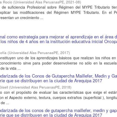
ia Rocio
(
Universidad Alas PeruanasPE
,
2021-08
)
o de suficiencia Profesional sobre Régimen del MYPE Tributario ti
 explicar las modificaciones del Régimen MYPE Tributario. En el P
esentan un crecimiento ...
al como estrategia para mejorar el aprendizaje en el área 
los niños de 4 años en la institución educativa inicial Orco
ofía
(
Universidad Alas PeruanasPE
,
2017
)
nstituyen uno de los aprendizajes básicos que realizan los niños en
 conocimiento sirve para poder desenvolverse no sólo en la escuela
e la vida ...
ndarizada de los Conos de Gutapercha Maillefer, Medin y G
rie que se distribuyen en la ciudad de Arequipa 2017
Gisell
(
Universidad Alas PeruanasPE
,
2018
)
zo con el propósito de evaluar las características que exige el est
 el Aspecto externo, textura, cuerpos extraños (superficial ), longitu
de ...
ndarizada de los conos de gutapercha maillefer, medin y ga
rie que se distribuyen en la ciudad de Arequipa 2017