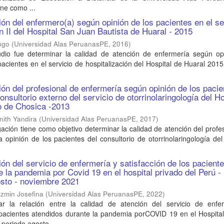
ne como ...
ión del enfermero(a) según opinión de los pacientes en el se
n II del Hospital San Juan Bautista de Huaral - 2015
Hugo
(
Universidad Alas PeruanasPE
,
2016
)
tudio fue determinar la calidad de atención de enfermería según op
 pacientes en el servicio de hospitalización del Hospital de Huaral 201
ión del profesional de enfermería según opinión de los paci
onsultorio externo del servicio de otorrinolaringología del Ho
o de Chosica -2013
ith Yandira
(
Universidad Alas PeruanasPE
,
2017
)
gación tiene como objetivo determinar la calidad de atención del profe
 opinión de los pacientes del consultorio de otorrinolaringología del
ión del servicio de enfermería y satisfacción de los pacient
 la pandemia por Covid 19 en el hospital privado del Perú - 
osto - noviembre 2021
zmin Josefina
(
Universidad Alas PeruanasPE
,
2022
)
ar la relación entre la calidad de atención del servicio de enfe
s pacientes atendidos durante la pandemia porCOVID 19 en el Hospita
 periodo agosto- ...