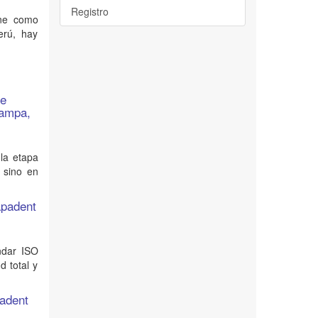
Registro
ene como
erú, hay
de
pampa,
 la etapa
 sino en
apadent
ándar ISO
d total y
padent