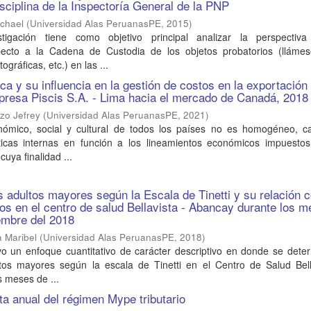
isciplina de la Inspectoría General de la PNP
ichael
(
Universidad Alas PeruanasPE
,
2015
)
tigación tiene como objetivo principal analizar la perspectiv
pecto a la Cadena de Custodia de los objetos probatorios (llámes
ográficas, etc.) en las ...
ca y su influencia en la gestión de costos en la exportación
presa Piscis S.A. - Lima hacia el mercado de Canadá, 2018
zo Jefrey
(
Universidad Alas PeruanasPE
,
2021
)
nómico, social y cultural de todos los países no es homogéneo, c
íticas internas en función a los lineamientos económicos impuestos
cuya finalidad ...
s adultos mayores según la Escala de Tinetti y su relación c
gos en el centro de salud Bellavista - Abancay durante los 
embre del 2018
a Maribel
(
Universidad Alas PeruanasPE
,
2018
)
vo un enfoque cuantitativo de carácter descriptivo en donde se dete
tos mayores según la escala de Tinetti en el Centro de Salud Bell
 meses de ...
ta anual del régimen Mype tributario