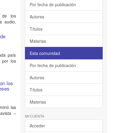
Por fecha de publicación
a de los
Autores
e audio,
Títulos
 de
Materias
Esta comunidad
ada país
 por los
Por fecha de publicación
Autores
on los
meses
Títulos
Materias
rminó las
avista –
MI CUENTA
Acceder