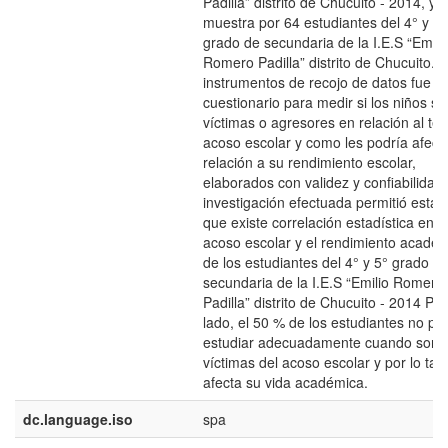
Padilla” distrito de Chucuito - 2014, y l
muestra por 64 estudiantes del 4° y 5°
grado de secundaria de la I.E.S “Emili
Romero Padilla” distrito de Chucuito. 
instrumentos de recojo de datos fue u
cuestionario para medir si los niños so
víctimas o agresores en relación al te
acoso escolar y como les podría afect
relación a su rendimiento escolar,
elaborados con validez y confiabilidad
investigación efectuada permitió estab
que existe correlación estadística entre
acoso escolar y el rendimiento acadé
de los estudiantes del 4° y 5° grado d
secundaria de la I.E.S “Emilio Romero
Padilla” distrito de Chucuito - 2014 Por
lado, el 50 % de los estudiantes no p
estudiar adecuadamente cuando son
víctimas del acoso escolar y por lo tan
afecta su vida académica.
dc.language.iso
spa