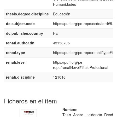
Humanidades
thesis.degree.discipline
Educación
dc.subject.ocde
https://purl.org/pe-repo/ocde/ford#5.0
dc.publisher.country
PE
renati.author.dni
43158705
renati.type
https://purl.org/pe-repo/renati/type#tes
renati.level
https://purl.org/pe-
repo/renati/level#tituloProfesional
renati.discipline
121016
Ficheros en el ítem
Nombre:
Tesis_Acoso_Incidencia_Rend