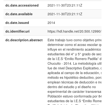
dc.date.accessioned
2021-11-30T23:21:11Z
dc.date.available
2021-11-30T23:21:11Z
dc.date.issued
2014
dc.identifier.uri
https://hdl.handle.net/20.500.12990/3
dc.description.abstract
Este trabajo tuvo como objetivo princip
determinar como el acoso escolar que
influye en el rendimiento académico de
estudiantes del 4° y 5° grado de secu
de la I.E.S “Emilio Romero Padilla” dist
Chucuito - 2014. La metodología utiliz
fue de nivel Descriptivo Explicativo, de
aplicada al campo de la educación, su
método es hipotético deductivo, porqu
emplean técnicas de deducción e indu
dentro del estudio y el diseño no
experimental de carácter transversal. 
Población estuvo conformada por 84
estudiantes de la I.E.S “Emilio Romero