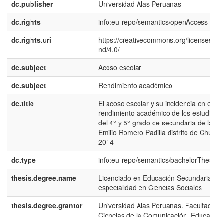
dc.publisher
Universidad Alas Peruanas
dc.rights
info:eu-repo/semantics/openAccess
dc.rights.uri
https://creativecommons.org/licenses/
nd/4.0/
dc.subject
Acoso escolar
dc.subject
Rendimiento académico
dc.title
El acoso escolar y su incidencia en el
rendimiento académico de los estudia
del 4° y 5° grado de secundaria de la I
Emilio Romero Padilla distrito de Chucu
2014
dc.type
info:eu-repo/semantics/bachelorThesi
thesis.degree.name
Licenciado en Educación Secundaria 
especialidad en Ciencias Sociales
thesis.degree.grantor
Universidad Alas Peruanas. Facultad 
Ciencias de la Comunicación, Educaci