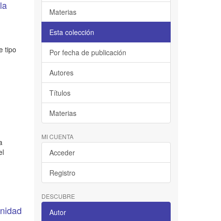
la
Materias
Esta colección
e tipo
Por fecha de publicación
Autores
Títulos
Materias
MI CUENTA
a
el
Acceder
Registro
DESCUBRE
mnidad
Autor