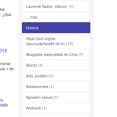
Laurente Saenz, Ulianov (1)
 los
l: ¿Qué
... más
Materia
https://purl.org/pe-
repo/ocde/ford#5.05.01 (17)
o
 2018
Abogados especialista en Lima (1)
imental
Aborto (1)
culo 1 de
Acto Jurídico (1)
Adolescentes (1)
Agresión sexual (1)
co,
rado
Arbitrario (1)