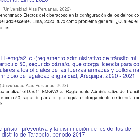
r
(
Universidad Alas Peruanas
,
2022
)
denominado Efectos del ciberacoso en la configuración de los delitos co
el adolescente. Lima, 2020, tuvo como problema general: ¿Cuál es el 
ctos ...
.11-emg/a2. c.-(reglamento administrativo de tránsito mili
artículo 50, segundo párrafo, que otorga licencia para c
ulares a los oficiales de las fuerzas armadas y policía na
principio de legalidad e igualdad, Arequipa, 2020 - 2021
(
Universidad Alas Peruanas
,
2022
)
fue analizar el D.S.11-EMG/A2.c. (Reglamento Administrativo de Tránsit
rtículo 50, segundo párrafo, que regula el otorgamiento de licencia (b
r ...
a prisión preventiva y la disminución de los delitos de
l distrito de Tarapoto, periodo 2017