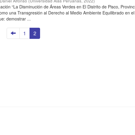
Daniel Alfonso
(
Universidad Alas Peruanas
,
2022
)
gación “La Disminución de Áreas Verdes en El Distrito de Pisco, Provin
como una Transgresión al Derecho al Medio Ambiente Equilibrado en el
ue: demostrar ...
1
2