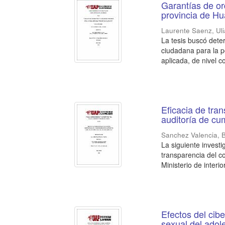
Garantías de or
provincia de H
Laurente Saenz, Ul
La tesis buscó deter
ciudadana para la p
aplicada, de nivel co
Eficacia de tran
auditoría de cum
Sanchez Valencia,
La siguiente investi
transparencia del co
Ministerio de interio
Efectos del cib
sexual del adol