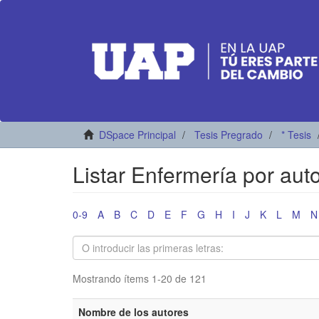
DSpace Principal
Tesis Pregrado
* Tesis
Listar Enfermería por aut
0-9
A
B
C
D
E
F
G
H
I
J
K
L
M
N
Mostrando ítems 1-20 de 121
Nombre de los autores