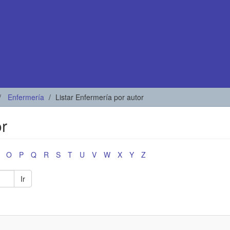
Enfermería
Listar Enfermería por autor
or
O
P
Q
R
S
T
U
V
W
X
Y
Z
Ir