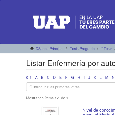
DSpace Principal
Tesis Pregrado
* Tesis
Listar Enfermería por aut
0-9
A
B
C
D
E
F
G
H
I
J
K
L
M
N
Mostrando ítems 1-1 de 1
Nivel de conocim
Hospital María A