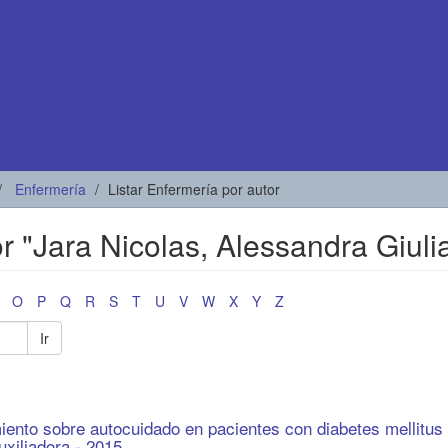
Enfermería
Listar Enfermería por autor
or "Jara Nicolas, Alessandra Giuli
O
P
Q
R
S
T
U
V
W
X
Y
Z
Ir
iento sobre autocuidado en pacientes con diabetes mellitus t
uxiliadora - 2015