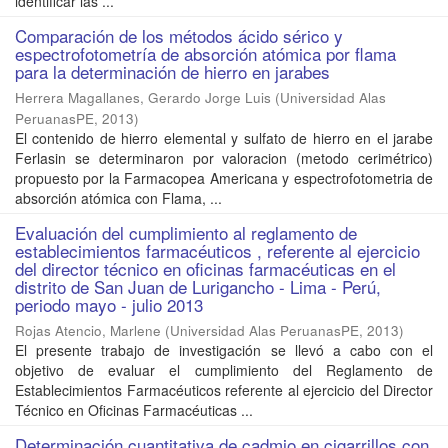
identificar las ...
Comparación de los métodos ácido sérico y
espectrofotometría de absorción atómica por flama
para la determinación de hierro en jarabes
Herrera Magallanes, Gerardo Jorge Luis
(
Universidad Alas
PeruanasPE
,
2013
)
El contenido de hierro elemental y sulfato de hierro en el jarabe
Ferlasin se determinaron por valoracion (metodo cerimétrico)
propuesto por la Farmacopea Americana y espectrofotometria de
absorción atómica con Flama, ...
Evaluación del cumplimiento al reglamento de
establecimientos farmacéuticos , referente al ejercicio
del director técnico en oficinas farmacéuticas en el
distrito de San Juan de Lurigancho - Lima - Perú,
periodo mayo - julio 2013
Rojas Atencio, Marlene
(
Universidad Alas PeruanasPE
,
2013
)
El presente trabajo de investigación se llevó a cabo con el
objetivo de evaluar el cumplimiento del Reglamento de
Establecimientos Farmacéuticos referente al ejercicio del Director
Técnico en Oficinas Farmacéuticas ...
Determinación cuantitativa de cadmio en cigarrillos con