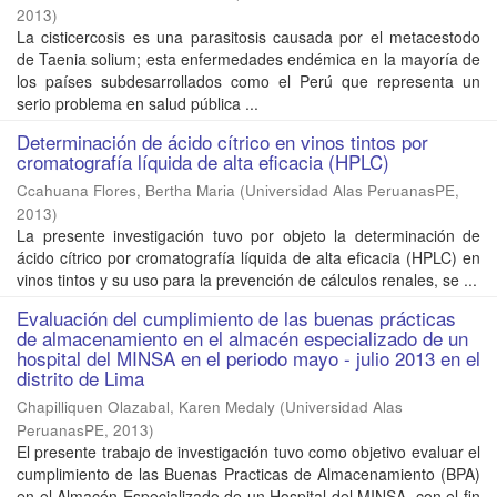
2013
)
La cisticercosis es una parasitosis causada por el metacestodo
de Taenia solium; esta enfermedades endémica en la mayoría de
los países subdesarrollados como el Perú que representa un
serio problema en salud pública ...
Determinación de ácido cítrico en vinos tintos por
cromatografía líquida de alta eficacia (HPLC)
Ccahuana Flores, Bertha Maria
(
Universidad Alas PeruanasPE
,
2013
)
La presente investigación tuvo por objeto la determinación de
ácido cítrico por cromatografía líquida de alta eficacia (HPLC) en
vinos tintos y su uso para la prevención de cálculos renales, se ...
Evaluación del cumplimiento de las buenas prácticas
de almacenamiento en el almacén especializado de un
hospital del MINSA en el periodo mayo - julio 2013 en el
distrito de Lima
Chapilliquen Olazabal, Karen Medaly
(
Universidad Alas
PeruanasPE
,
2013
)
El presente trabajo de investigación tuvo como objetivo evaluar el
cumplimiento de las Buenas Practicas de Almacenamiento (BPA)
en el Almacén Especializado de un Hospital del MINSA, con el fin