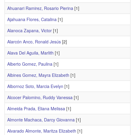
Ahuanari Ramirez, Rosario Pierina
[1]
Ajahuana Flores, Catalina
[1]
Alanoca Zapana, Victor
[1]
Alarcón Anco, Ronald Jesús
[2]
Alava Del Aguila, Marlith
[1]
Alberto Gomez, Paulina
[1]
Albines Gomez, Mayra Elizabeth
[1]
Albornoz Soto, Marcia Evelyn
[1]
Alcocer Palomino, Ruddy Vanessa
[1]
Almeida Prada, Eliana Melissa
[1]
Almonte Machaca, Darcy Giovanna
[1]
Alvarado Almonte, Maritza Elizabeth
[1]