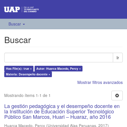
Buscar
Buscar
Ir
Has File(s): true ×
Autor: Huarca Macedo, Percy ×
Materia: Desempeño docente ×
Mostrar filtros avanzados
Mostrando ítems 1-1 de 1
La gestión pedagógica y el desempeño docente en
la Institución de Educación Superior Tecnológico
Público San Marcos, Huari – Huaraz, año 2016
Huarca Macedo, Percy
(
Universidad Alas Peruanas
,
2017
)