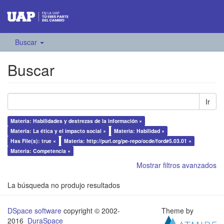
Buscar
Buscar
Ir
Materia: Habilidades y destrezas de la información ×
Materia: La ética y el impacto social ×
Materia: Habilidad ×
Has File(s): true ×
Materia: http://purl.org/pe-repo/ocde/ford#5.03.01 ×
Materia: Competencia ×
Mostrar filtros avanzados
La búsqueda no produjo resultados
DSpace software
copyright © 2002-
Theme by
2016
DuraSpace