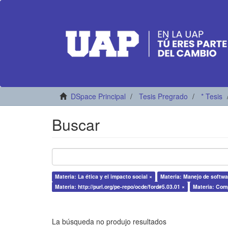
DSpace Principal
Tesis Pregrado
* Tesis
Buscar
Materia: La ética y el impacto social ×
Materia: Manejo de softwa
Materia: http://purl.org/pe-repo/ocde/ford#5.03.01 ×
Materia: Com
La búsqueda no produjo resultados