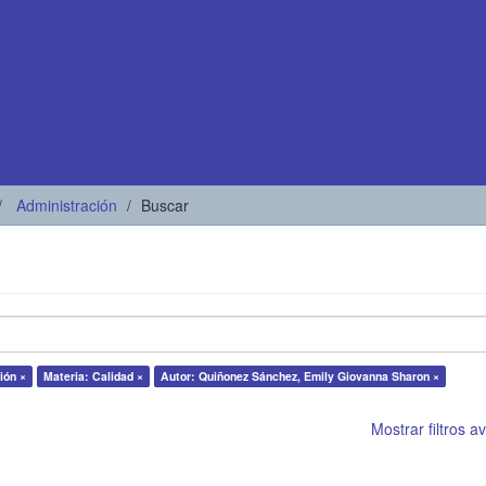
Administración
Buscar
ión ×
Materia: Calidad ×
Autor: Quiñonez Sánchez, Emily Giovanna Sharon ×
Mostrar filtros 