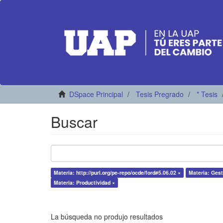
DSpace Principal
Tesis Pregrado
* Tesis
Buscar
Materia: http://purl.org/pe-repo/ocde/ford#5.06.02 ×
Materia: Gest
Materia: Productividad ×
La búsqueda no produjo resultados