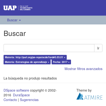
Buscar
Buscar
Ir
Materia: http://purl.org/pe-repo/ocde/ford#5.03.01 ×
Materia: Estrategias de aprendizaje ×
Fecha: 2017 ×
Mostrar filtros avanzados
La búsqueda no produjo resultados
DSpace software
copyright © 2002-
Theme by
2016
DuraSpace
Contacto
|
Sugerencias