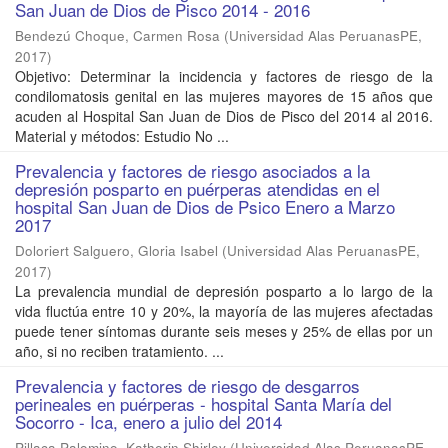
San Juan de Dios de Pisco 2014 - 2016
Bendezú Choque, Carmen Rosa
(
Universidad Alas PeruanasPE
,
2017
)
Objetivo: Determinar la incidencia y factores de riesgo de la
condilomatosis genital en las mujeres mayores de 15 años que
acuden al Hospital San Juan de Dios de Pisco del 2014 al 2016.
Material y métodos: Estudio No ...
Prevalencia y factores de riesgo asociados a la
depresión posparto en puérperas atendidas en el
hospital San Juan de Dios de Psico Enero a Marzo
2017
Doloriert Salguero, Gloria Isabel
(
Universidad Alas PeruanasPE
,
2017
)
La prevalencia mundial de depresión posparto a lo largo de la
vida fluctúa entre 10 y 20%, la mayoría de las mujeres afectadas
puede tener síntomas durante seis meses y 25% de ellas por un
año, si no reciben tratamiento. ...
Prevalencia y factores de riesgo de desgarros
perineales en puérperas - hospital Santa María del
Socorro - Ica, enero a julio del 2014
Pillaca Palomino, Katherin Shirley
(
Universidad Alas PeruanasPE
,