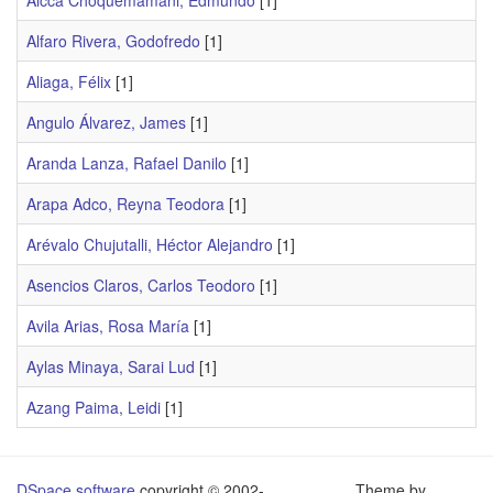
Alcca Choquemamani, Edmundo
[1]
Alfaro Rivera, Godofredo
[1]
Aliaga, Félix
[1]
Angulo Álvarez, James
[1]
Aranda Lanza, Rafael Danilo
[1]
Arapa Adco, Reyna Teodora
[1]
Arévalo Chujutalli, Héctor Alejandro
[1]
Asencios Claros, Carlos Teodoro
[1]
Avila Arias, Rosa María
[1]
Aylas Minaya, Sarai Lud
[1]
Azang Paima, Leidi
[1]
DSpace software
copyright © 2002-
Theme by