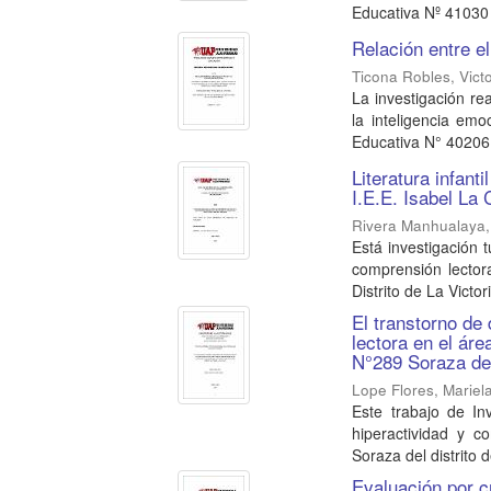
Educativa Nº 41030 
Relación entre el
Ticona Robles, Victo
La investigación rea
la inteligencia emo
Educativa N° 40206 
Literatura infant
I.E.E. Isabel La 
Rivera Manhualaya,
Está investigación t
comprensión lectora
Distrito de La Victori
El transtorno de
lectora en el ár
N°289 Soraza del
Lope Flores, Mariel
Este trabajo de In
hiperactividad y c
Soraza del distrito d
Evaluación por cr