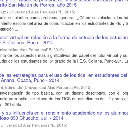
trito San Martín de Porres, año 2015
 Liz
(
Universidad Alas PeruanasPE
,
2015
)
udio se plantea como problema general: ¿Cómo se relaciona los há
imiento escolar del área de comunicación en los estudiantes de 4to y 
titución ...
utor virtual en relación a la forma de estudio de los estudian
E.S. Collana, Puno - 2014
niversidad Alas PeruanasPE
,
2015
)
nta de los aspectos más significativos del papel del tutor virtual y su
udio de los estudiantes del 5° grado de la I.E.S. Collana, Puno-201. L
 las estrategias para el uso de los tics, en estudiantes del
P Anana, Coaza, Puno - 2014
ni, Edmundo
(
Universidad Alas PeruanasPE
,
2015
)
investigación de tipo básica, con un diseño descriptivo, con el obj
encia para optimizar el uso de los TICS en estudiantes del 1° grado de
- 2014. Se ...
ar y su influencia en el rendimiento académico de los alumno
ioso 890 Chucuito, Juli - 2014
(
Universidad Alas PeruanasPE
,
2015
)