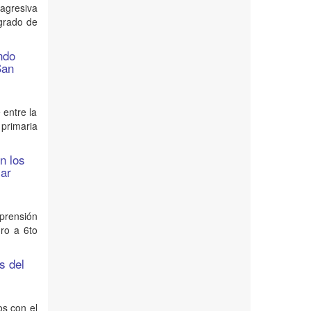
agresiva
 grado de
undo
San
 entre la
 primaria
n los
lar
prensión
ro a 6to
s del
os con el