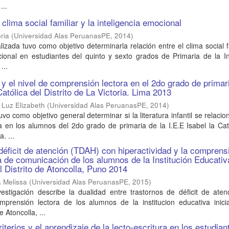
...
 clima social familiar y la inteligencia emocional
ria
(
Universidad Alas PeruanasPE
,
2014
)
lizada tuvo como objetivo determinarla relación entre el clima social f
cional en estudiantes del quinto y sexto grados de Primaria de la In
...
il y el nivel de comprensión lectora en el 2do grado de primar
Católica del Distrito de La Victoria. Lima 2013
 Luz Elizabeth
(
Universidad Alas PeruanasPE
,
2014
)
uvo como objetivo general determinar si la literatura infantil se relacio
 en los alumnos del 2do grado de primaria de la I.E.E Isabel la Cat
a. ...
 déficit de atención (TDAH) con hiperactividad y la comprens
ea de comunicación de los alumnos de la Institución Educativ
 Distrito de Atoncolla, Puno 2014
a Melissa
(
Universidad Alas PeruanasPE
,
2015
)
vestigación describe la dualidad entre trastornos de déficit de ate
omprensión lectora de los alumnos de la institucion educativa inici
e Atoncolla, ...
iterios y el aprendizaje de la lecto-escritura en los estudian