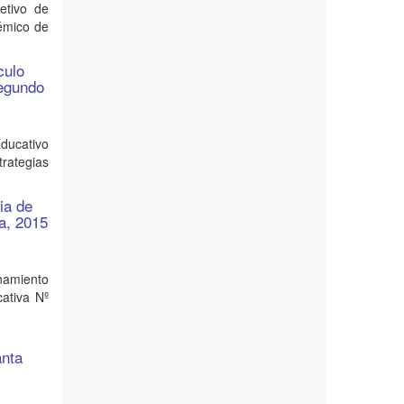
etivo de
démico de
culo
segundo
Educativo
trategias
ia de
ia, 2015
namiento
cativa Nº
anta