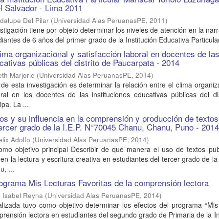
 el Salvador - Lima 2011
dalupe Del Pilar
(
Universidad Alas PeruanasPE
,
2011
)
stigación tiene por objeto determinar los niveles de atención en la nar
iantes de 6 años del primer grado de la Institución Educativa Particular
lima organizacional y satisfacción laboral en docentes de la
cativas públicas del distrito de Paucarpata - 2014
eth Marjorie
(
Universidad Alas PeruanasPE
,
2014
)
o de esta investigación es determinar la relación entre el clima organiz
oral en los docentes de las instituciones educativas públicas del di
pa. La ...
rios y su influencia en la comprensión y producción de textos
tercer grado de la I.E.P. N°70045 Chanu, Chanu, Puno - 201
lix Adolfo
(
Universidad Alas PeruanasPE
,
2014
)
omo objetivo principal Describir de qué manera el uso de textos publ
o en la lectura y escritura creativa en estudiantes del tercer grado de la 
, ...
rograma Mis Lecturas Favoritas de la comprensión lectora
 Isabel Reyna
(
Universidad Alas PeruanasPE
,
2014
)
alizada tuvo como objetivo determinar los efectos del programa “Mis
mprensión lectora en estudiantes del segundo grado de Primaria de la In