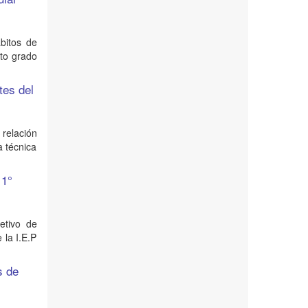
bitos de
5to grado
tes del
 relación
a técnica
 1°
etivo de
 la I.E.P
s de