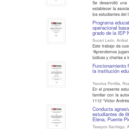
Se desarrolló una 
establecer la asocia
los estudiantes del I.
Programa educati
operacional basa
grado de la IEP
Sucari León, Anibal
Este trabajo da cue
“Aprendemos jugando
lúdicas y charlas a lo
Funcionamiento f
la institución ed
Yacolca Portilla, R
En el presente est
familiar con la aut
1112 “Víctor Andrés
Conducta agresiv
estudiantes de 6t
Elena, Puente Pi
Tasayco Santiago, 