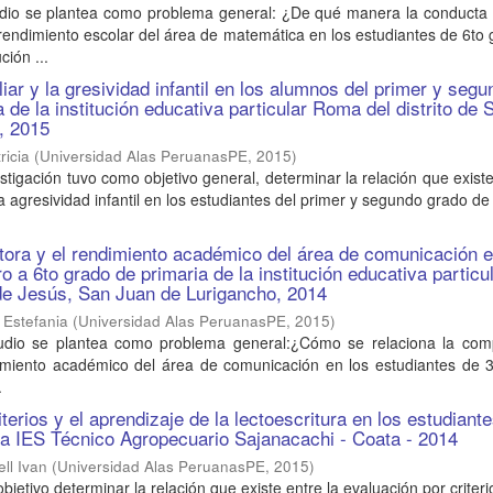
udio se plantea como problema general: ¿De qué manera la conducta 
 rendimiento escolar del área de matemática en los estudiantes de 6to
ción ...
liar y la gresividad infantil en los alumnos del primer y seg
 de la institución educativa particular Roma del distrito de 
, 2015
ricia
(
Universidad Alas PeruanasPE
,
2015
)
stigación tuvo como objetivo general, determinar la relación que existe
 la agresividad infantil en los estudiantes del primer y segundo grado de
ora y el rendimiento académico del área de comunicación e
o a 6to grado de primaria de la institución educativa particu
de Jesús, San Juan de Lurigancho, 2014
 Estefania
(
Universidad Alas PeruanasPE
,
2015
)
tudio se plantea como problema general:¿Cómo se relaciona la com
dimiento académico del área de comunicación en los estudiantes de 3
.
terios y el aprendizaje de la lectoescritura en los estudiante
la IES Técnico Agropecuario Sajanacachi - Coata - 2014
ll Ivan
(
Universidad Alas PeruanasPE
,
2015
)
objetivo determinar la relación que existe entre la evaluación por criteri