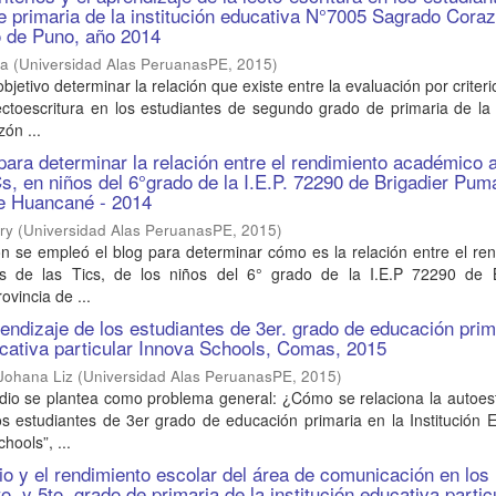
 primaria de la institución educativa N°7005 Sagrado Cora
to de Puno, año 2014
ca
(
Universidad Alas PeruanasPE
,
2015
)
objetivo determinar la relación que existe entre la evaluación por criteri
ectoescritura en los estudiantes de segundo grado de primaria de la 
ón ...
para determinar la relación entre el rendimiento académico 
Cs, en niños del 6°grado de la I.E.P. 72290 de Brigadier Pu
de Huancané - 2014
ry
(
Universidad Alas PeruanasPE
,
2015
)
ón se empleó el blog para determinar cómo es la relación entre el re
s de las Tics, de los niños del 6° grado de la I.E.P 72290 de B
vincia de ...
endizaje de los estudiantes de 3er. grado de educación prim
ducativa particular Innova Schools, Comas, 2015
Johana Liz
(
Universidad Alas PeruanasPE
,
2015
)
udio se plantea como problema general: ¿Cómo se relaciona la autoes
os estudiantes de 3er grado de educación primaria en la Institución 
hools”, ...
io y el rendimiento escolar del área de comunicación en los
o. y 5to. grado de primaria de la institución educativa partic