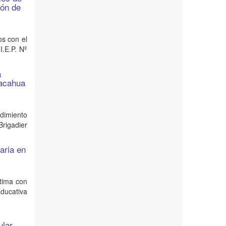
zón de
os con el
I.E.P. Nº
a
macahua
ndimiento
rigadier
aria en
tima con
Educativa
ular