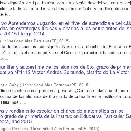
investigación de tipo básica, con un diseño descriptivo, con el obj
ción estadística entre las variables: plan curricular y rendimiento aca
E.P. ...
vo Aprendemos Jugando, en el nivel de aprendizaje del cál
das en estrategias lúdicas y charlas a los estudiantes del 
 N°70015 Llungo 2014
(
Universidad Alas PeruanasPE
,
2015
)
nta de los aspectos más significativos de la aplicación del Programa 
”, en el nivel de aprendizaje del Cálculo Operacional basadas en es
s ...
amiliar y autoestima de los alumnos de 6to. grado de primar
ucativa N°1112 Víctor Andrés Belaunde, distrito de La Victor
osario Gaby
(
Universidad Alas PeruanasPE
,
2015
)
udio se plantea como problema general: ¿Cómo se relaciona el funcio
oestima de los alumnos de 6to grado de primaria en la Institución Edu
 Belaunde”, ...
a y rendimiento escolar en el área de matemática en los
o grado de primaria de la Institución Educativa Particular S
edra, año 2015
Angela Rosmery
(
Universidad Alas PeruanasPE
,
2015
)