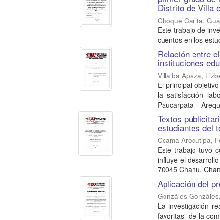
Distrito de Villa
Choque Carita, Gua
Este trabajo de inve
cuentos en los estud
Relación entre c
instituciones edu
Villalba Apaza, Lizb
El principal objetiv
la satisfacción lab
Paucarpata – Arequi
Textos publicita
estudiantes del 
Ccama Arocutipa, Fe
Este trabajo tuvo c
influye el desarroll
70045 Chanu, Chanu
Aplicación del p
Gonzáles Gonzáles,
La investigación re
favoritas” de la co