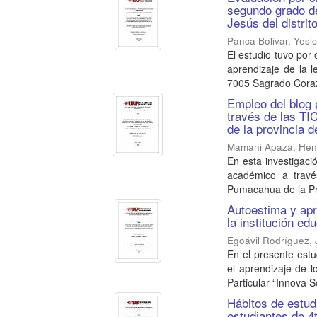
segundo grado de
Jesús del distri
Panca Bolivar, Yesi
El estudio tuvo por 
aprendizaje de la l
7005 Sagrado Coraz
Empleo del blog 
través de las TI
de la provincia 
Mamani Apaza, Hen
En esta investigaci
académico a travé
Pumacahua de la Pro
Autoestima y apr
la institución e
Egoávil Rodríguez, 
En el presente est
el aprendizaje de l
Particular “Innova Sc
Hábitos de estud
estudiantes de 4t