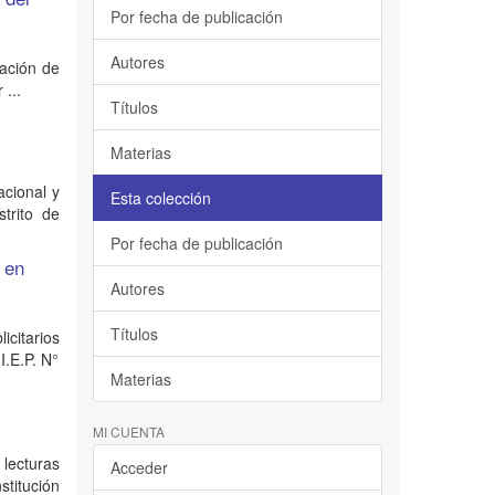
Por fecha de publicación
Autores
ración de
 ...
Títulos
s
Materias
acional y
Esta colección
strito de
Por fecha de publicación
 en
4
Autores
Títulos
icitarios
I.E.P. N°
Materias
MI CUENTA
 lecturas
Acceder
stitución