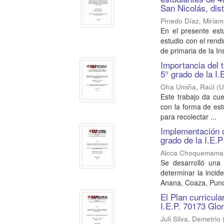
San Nicolás, dis
Pinedo Díaz, Miriam
En el presente est
estudio con el rend
de primaria de la Ins
Importancia del t
5° grado de la I.
Oha Umiña, Raúl
(
U
Este trabajo da cue
con la forma de est
para recolectar ...
Implementación de
grado de la I.E.
Alcca Choquemama
Se desarrolló una 
determinar la incid
Anana, Coaza, Puno 
El Plan curricul
I.E.P. 70173 Glor
Juli Silva, Demetrio