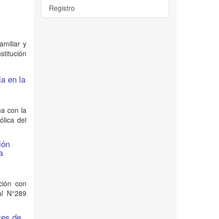
Registro
amiliar y
stitución
ia en la
na con la
ólica del
ión
a
nción con
al N°289
tes de