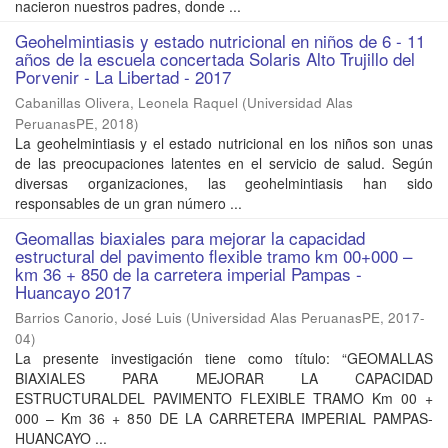
nacieron nuestros padres, donde ...
Geohelmintiasis y estado nutricional en niños de 6 - 11
años de la escuela concertada Solaris Alto Trujillo del
Porvenir - La Libertad - 2017
Cabanillas Olivera, Leonela Raquel
(
Universidad Alas
PeruanasPE
,
2018
)
La geohelmintiasis y el estado nutricional en los niños son unas
de las preocupaciones latentes en el servicio de salud. Según
diversas organizaciones, las geohelmintiasis han sido
responsables de un gran número ...
Geomallas biaxiales para mejorar la capacidad
estructural del pavimento flexible tramo km 00+000 –
km 36 + 850 de la carretera imperial Pampas -
Huancayo 2017
Barrios Canorio, José Luis
(
Universidad Alas PeruanasPE
,
2017-
04
)
La presente investigación tiene como título: “GEOMALLAS
BIAXIALES PARA MEJORAR LA CAPACIDAD
ESTRUCTURALDEL PAVIMENTO FLEXIBLE TRAMO Km 00 +
000 – Km 36 + 850 DE LA CARRETERA IMPERIAL PAMPAS-
HUANCAYO ...