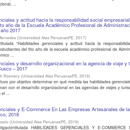
ional, ...
ciales y actitud hacia la responsabilidad social empresarial
5to año de la Escuela Académico Profesional de Administrac
, año 2017
 Mercedes
(
Universidad Alas PeruanasPE
,
2017
)
 titulada “Habilidades gerenciales y actitud hacia la responsabilid
estudiantes del 5to año de la escuela académico profesional de Admin
mico ...
nciales y desarrollo organizacional en la agencia de viaje y 
Cusco – 2017
th Rosmery
(
Universidad Alas PeruanasPE
,
2019
)
 tuvo por objetivo determinar en qué medida las habilidades gerencial
ionan con el desarrollo organizacional en las agencias de viajes y turi
el ...
enciales y E-Commerce En Las Empresas Artesanales de la
co, 2018
ossio
(
Universidad Alas PeruanasPE
,
2019
)
estigacióntitulada HABILIDADES GERENCIALES Y E-COMMERCE