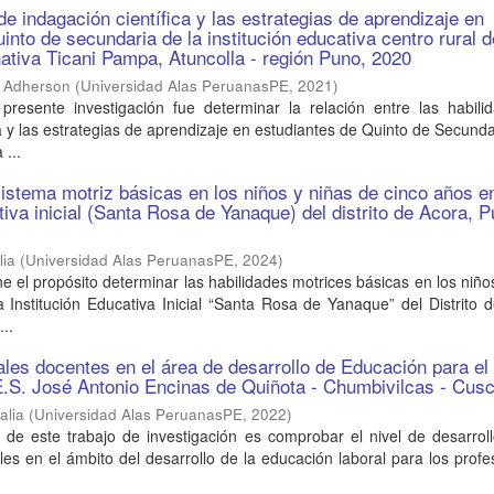
e indagación científica y las estrategias de aprendizaje en
into de secundaria de la institución educativa centro rural 
ativa Ticani Pampa, Atuncolla - región Puno, 2020
n Adherson
(
Universidad Alas PeruanasPE
,
2021
)
 presente investigación fue determinar la relación entre las habili
ca y las estrategias de aprendizaje en estudiantes de Quinto de Secunda
 ...
sistema motriz básicas en los niños y niñas de cinco años en
tiva inicial (Santa Rosa de Yanaque) del distrito de Acora, 
lia
(
Universidad Alas PeruanasPE
,
2024
)
ne el propósito determinar las habilidades motrices básicas en los niño
 Institución Educativa Inicial “Santa Rosa de Yanaque” del Distrito 
..
tales docentes en el área de desarrollo de Educación para el
.E.S. José Antonio Encinas de Quiñota - Chumbivilcas - Cus
alia
(
Universidad Alas PeruanasPE
,
2022
)
vo de este trabajo de investigación es comprobar el nivel de desarrol
les en el ámbito del desarrollo de la educación laboral para los prof
.