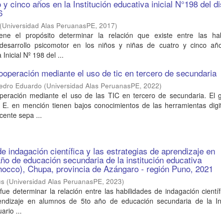
 y cinco años en la Institución educativa inicial N°198 del di
6
(
Universidad Alas PeruanasPE
,
2017
)
iene el propósito determinar la relación que existe entre las hab
 desarrollo psicomotor en los niños y niñas de cuatro y cinco añ
 Inicial Nº 198 del ...
ooperación mediante el uso de tic en tercero de secundaria
Pedro Eduardo
(
Universidad Alas PeruanasPE
,
2022
)
peración mediante el uso de las TIC en tercero de secundaria. El 
. E. en mención tienen bajos conocimientos de las herramientas digi
ente sepa ...
e indagación científica y las estrategias de aprendizaje en
ño de educación secundaria de la institución educativa
occo), Chupa, provincia de Azángaro - región Puno, 2021
ús
(
Universidad Alas PeruanasPE
,
2023
)
 fue determinar la relación entre las habilidades de indagación científ
endizaje en alumnos de 5to año de educación secundaria de la Ins
ario ...