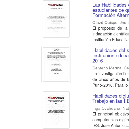
Las Habilidades d
estudiantes de qu
Formación Altern
Otazú Quispe, Jho
El propósito de la
indagación científi
Institución Educativa
Habilidades del 
institución educa
2016
Centeno Merma, Ce
La investigación tie
de cinco años de la
Puno-2016. Para lo .
Habilidades digi
Trabajo en las I
Inga Ccahuana, Nat
El principal objeti
competencias digita
IES. José Antonio ..