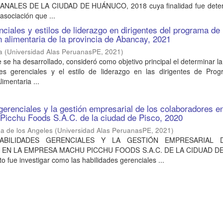
ALES DE LA CIUDAD DE HUÁNUCO, 2018 cuya finalidad fue deter
asociación que ...
nciales y estilos de liderazgo en dirigentes del programa de
alimentaria de la provincia de Abancay, 2021
a
(
Universidad Alas PeruanasPE
,
2021
)
 se ha desarrollado, consideró como objetivo principal el determinar la
des gerenciales y el estilo de liderazgo en las dirigentes de Pro
mentaria ...
gerenciales y la gestión empresarial de los colaboradores en
icchu Foods S.A.C. de la ciudad de Pisco, 2020
a de los Angeles
(
Universidad Alas PeruanasPE
,
2021
)
 HABILIDADES GERENCIALES Y LA GESTIÓN EMPRESARIAL 
N LA EMPRESA MACHU PICCHU FOODS S.A.C. DE LA CIDUAD DE
o fue investigar como las habilidades gerenciales ...