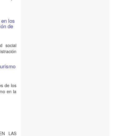
 en los
ión de
ad social
istración
turismo
es de los
smo en la
 EN LAS