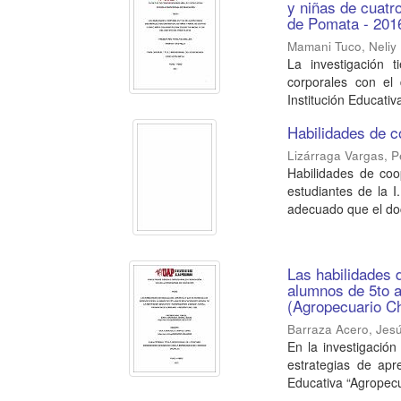
y niñas de cuatro
de Pomata - 201
Mamani Tuco, Neliy
La investigación t
corporales con el
Institución Educativa
Habilidades de c
Lizárraga Vargas, 
Habilidades de coo
estudiantes de la I
adecuado que el doc
Las habilidades d
alumnos de 5to a
(Agropecuario Ch
Barraza Acero, Jes
En la investigación
estrategias de apr
Educativa “Agropecu