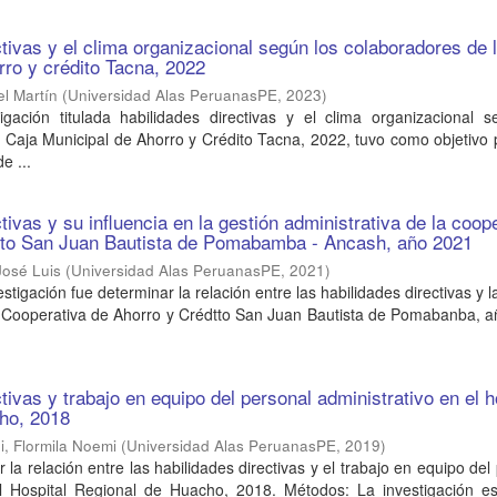
ctivas y el clima organizacional según los colaboradores de 
rro y crédito Tacna, 2022
l Martín
(
Universidad Alas PeruanasPE
,
2023
)
igación titulada habilidades directivas y el clima organizacional s
 Caja Municipal de Ahorro y Crédito Tacna, 2022, tuvo como objetivo p
e ...
tivas y su influencia en la gestión administrativa de la coop
dito San Juan Bautista de Pomabamba - Ancash, año 2021
José Luis
(
Universidad Alas PeruanasPE
,
2021
)
vestigación fue determinar la relación entre las habilidades directivas y l
la Cooperativa de Ahorro y Crédtto San Juan Bautista de Pomabanba, 
tivas y trabajo en equipo del personal administrativo en el h
cho, 2018
i, Flormila Noemi
(
Universidad Alas PeruanasPE
,
2019
)
 la relación entre las habilidades directivas y el trabajo en equipo del
el Hospital Regional de Huacho, 2018. Métodos: La investigación es