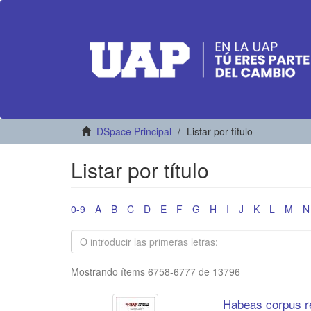
DSpace Principal
Listar por título
Listar por título
0-9
A
B
C
D
E
F
G
H
I
J
K
L
M
N
Mostrando ítems 6758-6777 de 13796
Habeas corpus re