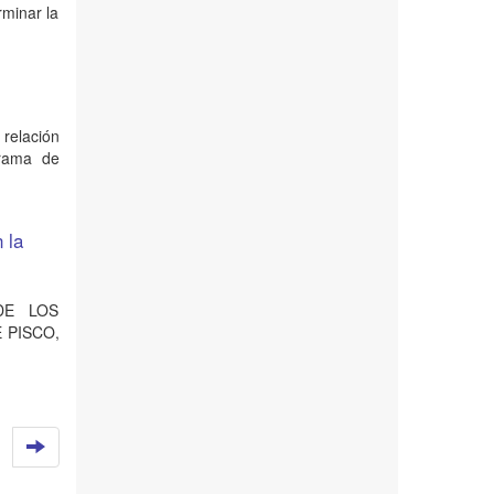
minar la
 relación
grama de
 la
DE LOS
 PISCO,