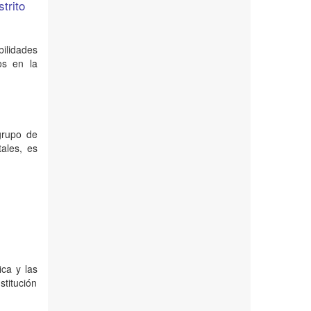
strito
ilidades
os en la
grupo de
tales, es
ica y las
titución