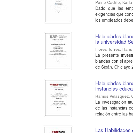
Paino Cadillo, Karla
Dado que las empr
exigencias que condu
los empleados deben
Habilidades blan
la universidad S
Flores Torres, Han
La presente invest
blandas con el apre
de Sipán, Chiclayo 2
Habilidades blan
instancias educa
Ramos Velasquez, C
La investigación ti
de las instancias e
relación entre las ha
Las Habilidades 