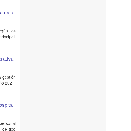
la caja
egún los
rincipal:
erativa
a gestión
año 2021.
ospital
 personal
 de tipo