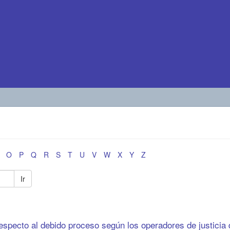
O
P
Q
R
S
T
U
V
W
X
Y
Z
Ir
specto al debido proceso según los operadores de justicia 