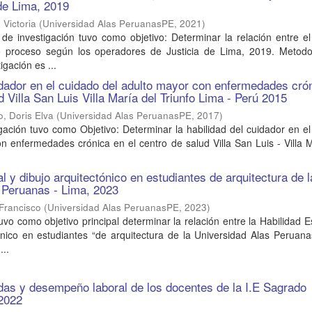
 de Lima, 2019
 Victoria
(
Universidad Alas PeruanasPE
,
2021
)
 de investigación tuvo como objetivo: Determinar la relación entre 
 proceso según los operadores de Justicia de Lima, 2019. Metodol
igación es ...
idador en el cuidado del adulto mayor con enfermedades cró
d Villa San Luis Villa María del Triunfo Lima - Perú 2015
o, Doris Elva
(
Universidad Alas PeruanasPE
,
2017
)
gación tuvo como Objetivo: Determinar la habilidad del cuidador en e
n enfermedades crónica en el centro de salud Villa San Luis - Villa 
l y dibujo arquitectónico en estudiantes de arquitectura de l
 Peruanas - Lima, 2023
 Francisco
(
Universidad Alas PeruanasPE
,
2023
)
tuvo como objetivo principal determinar la relación entre la Habilidad E
ónico en estudiantes “de arquitectura de la Universidad Alas Peruan
...
das y desempeño laboral de los docentes de la I.E Sagrado
 2022