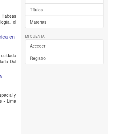
Títulos
el Habeas
ogía, el
Materias
nica en
MI CUENTA
Acceder
l cuidado
Registro
Maria Del
a
spacial y
as - Lima