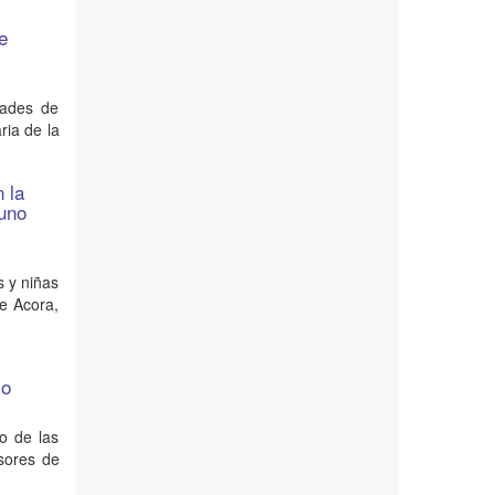
de
dades de
ria de la
 la
Puno
s y niñas
de Acora,
co
lo de las
esores de