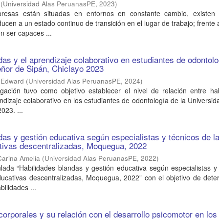
(
Universidad Alas PeruanasPE
,
2023
)
esas están situadas en entornos en constante cambio, existen 
cen a un estado continuo de transición en el lugar de trabajo; frente a
 ser capaces ...
das y el aprendizaje colaborativo en estudiantes de odontol
eñor de Sipán, Chiclayo 2023
s Edward
(
Universidad Alas PeruanasPE
,
2024
)
igación tuvo como objetivo establecer el nivel de relación entre ha
ndizaje colaborativo en los estudiantes de odontología de la Universi
023. ...
das y gestión educativa según especialistas y técnicos de l
tivas descentralizadas, Moquegua, 2022
arina Amelia
(
Universidad Alas PeruanasPE
,
2022
)
tulada “Habilidades blandas y gestión educativa según especialistas y
ducativas descentralizadas, Moquegua, 2022” con el objetivo de dete
bilidades ...
corporales y su relación con el desarrollo psicomotor en los