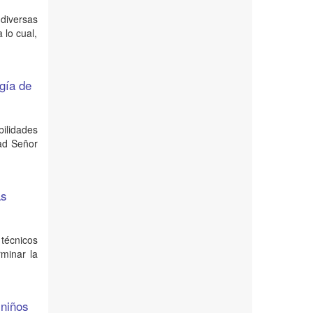
diversas
 lo cual,
ogía de
bilidades
dad Señor
as
 técnicos
rminar la
 niños