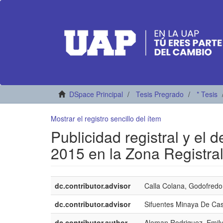
DSpace Principal
Tesis Pregrado
* Tesis
Mostrar el registro sencillo del ítem
Publicidad registral y el 
2015 en la Zona Registral
dc.contributor.advisor
Calla Colana, Godofredo
dc.contributor.advisor
Sifuentes Minaya De Cas
dc.contributor.author
Aleman Rodriguez, Emil