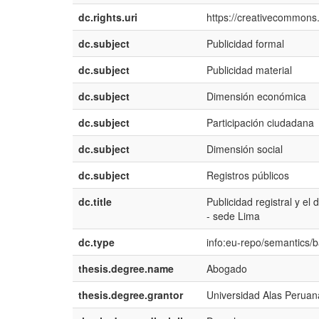
dc.rights.uri
https://creativecommons.
dc.subject
Publicidad formal
dc.subject
Publicidad material
dc.subject
Dimensión económica
dc.subject
Participación ciudadana
dc.subject
Dimensión social
dc.subject
Registros públicos
dc.title
Publicidad registral y el
- sede Lima
dc.type
info:eu-repo/semantics/
thesis.degree.name
Abogado
thesis.degree.grantor
Universidad Alas Peruana