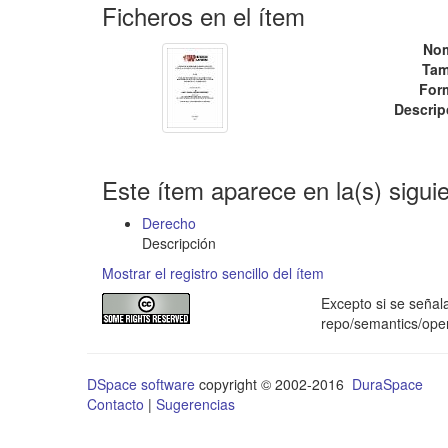
Ficheros en el ítem
No
Tam
For
Descrip
Este ítem aparece en la(s) sigui
Derecho
Descripción
Mostrar el registro sencillo del ítem
Excepto si se señala
repo/semantics/op
DSpace software
copyright © 2002-2016
DuraSpace
Contacto
|
Sugerencias