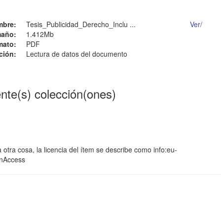
mbre:
Tesis_Publicidad_Derecho_Inclu ...
Ver/
año:
1.412Mb
mato:
PDF
ción:
Lectura de datos del documento
ente(s) colección(ones)
 otra cosa, la licencia del ítem se describe como info:eu-
enAccess