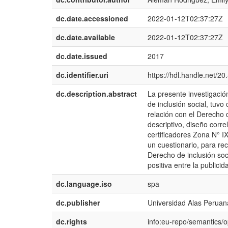
dc.date.accessioned
2022-01-12T02:37:27Z
dc.date.available
2022-01-12T02:37:27Z
dc.date.issued
2017
dc.identifier.uri
https://hdl.handle.net/2
dc.description.abstract
La presente investigació
de inclusión social, tuvo 
relación con el Derecho 
descriptivo, diseño corr
certificadores Zona N° I
un cuestionario, para rec
Derecho de inclusión soci
positiva entre la publicid
dc.language.iso
spa
dc.publisher
Universidad Alas Peruan
dc.rights
info:eu-repo/semantics/