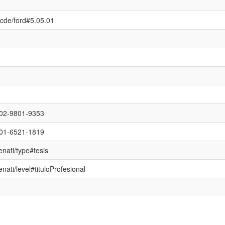
/ocde/ford#5.05.01
0002-9801-9353
0001-6521-1819
enati/type#tesis
enati/level#tituloProfesional