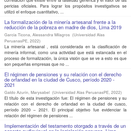
correlación que existe entre la falsedad genérica y el valor de las
pericias oficiales. Para lograr los propósitos investigativos se
utilizó el enfoque cuantitativo, ...
La formalización de la minería artesanal frente a la
reducción de la pobreza en madre de dios, Lima 2019
Garcia Ticona, Alessandra Milagros
(
Universidad Alas
PeruanasPE
,
2022
)
La minería artesanal , está considerada en la clasificación de
minería informal, como una actividad que está estancada en el
proceso de formalización, la única visión que se ve a esto es que
son pequeñas empresas que no ...
El régimen de pensiones y su relación con el derecho
de orfandad en la ciudad de Cusco, período 2020 -
2021
Galdo Azurin, Marysabel
(
Universidad Alas PeruanasPE
,
2022
)
El título de esta investigación fue: El régimen de pensiones y su
relación con el derecho de orfandad en la ciudad de cusco,
período 2020 – 2021. El principal objetivo fue evidenciar la
relación del régimen de pensiones ...
Implementación del testamento otorgado a través de un
soporte audiovisual en la legislación peruana, Lima