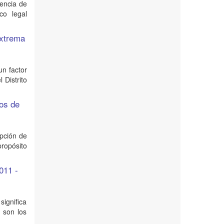
encia de
co legal
extrema
un factor
 Distrito
dos de
epción de
propósito
011 -
significa
 son los