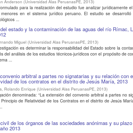
hn Anderson
(
Universidad Alas PeruanasPE
,
2013
)
 formulado para la realización del estudio fue analizar jurídicamente e
menores en el sistema jurídico peruano. El estudio se desarrolló 
lógicos ...
del estado y la contaminación de las aguas del río Rímac, 
012
ernando Miguel
(
Universidad Alas PeruanasPE
,
2013
)
nvestigación es determinar la responsabilidad del Estado sobre la cont
s del análisis de los estudios técnicos-jurídicos con el propósito de con
ema ...
convenio arbitral a partes no signatarias y su relación con e
tividad de los contratos en el distrito de Jesús María, 2013
ta, Rolando Enrique
(
Universidad Alas PeruanasPE
,
2013
)
gación denominada: “La extensión del convenio arbitral a partes no si
 Principio de Relatividad de los Contratos en el distrito de Jesús Marí
..
civil de los órganos de las sociedades anónimas y su plazo
 año 2013