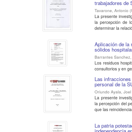
trabajadores de 
Tavarone, Antonio
(
La presente investi
la percepción de l
determinar la relació
Aplicación de l
sólidos hospital
Barrantes Sanchez,
Los residuos hospit
consultorios y en ge
Las infracciones
personal de la S
Oriundo Ayala, Joel
La presente investi
la percepción del p
que las reincidencia
La patria potestad
independencia en