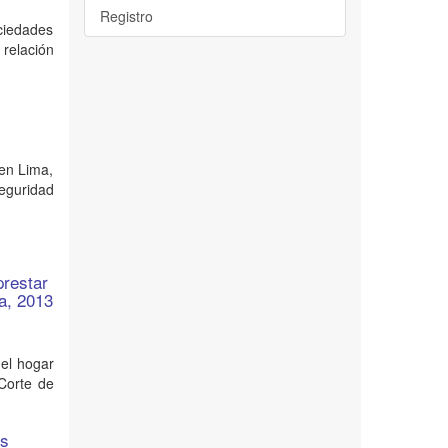
Registro
ciedades
relación
 en Lima,
Seguridad
prestar
ma, 2013
del hogar
 Corte de
os