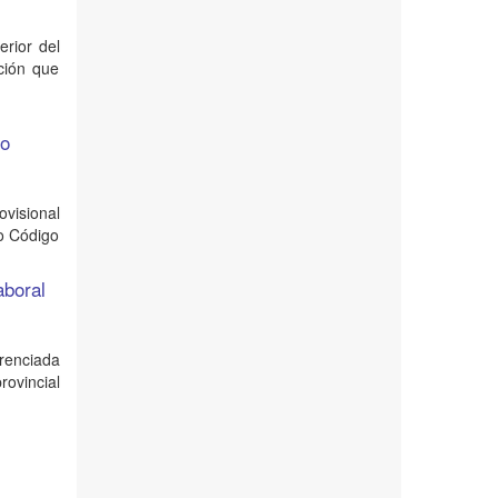
erior del
ación que
go
ovisional
vo Código
aboral
renciada
rovincial