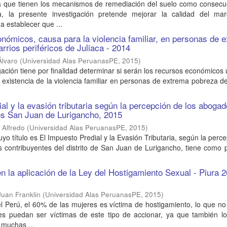
a que tienen los mecanismos de remediación del suelo como consecu
a, la presente investigación pretende mejorar la calidad del mar
a establecer que ...
nómicos, causa para la violencia familiar, en personas de 
rrios periféricos de Juliaca - 2014
Álvaro
(
Universidad Alas PeruanasPE
,
2015
)
gación tiene por finalidad determinar si serán los recursos económicos 
a existencia de la violencia familiar en personas de extrema pobreza del
ial y la evasión tributaria según la percepción de los aboga
es San Juan de Lurigancho, 2015
s Alfredo
(
Universidad Alas PeruanasPE
,
2015
)
yo título es El Impuesto Predial y la Evasión Tributaria, según la perc
 contribuyentes del distrito de San Juan de Lurigancho, tiene como 
 la aplicación de la Ley del Hostigamiento Sexual - Piura 2
uan Franklin
(
Universidad Alas PeruanasPE
,
2015
)
l Perú, el 60% de las mujeres es víctima de hostigamiento, lo que no 
es puedan ser víctimas de este tipo de accionar, ya que también lo
 muchas ...