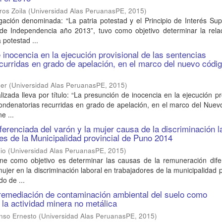
ros Zoila
(
Universidad Alas PeruanasPE
,
2015
)
gación denominada: “La patria potestad y el Principio de Interés Sup
to de Independencia año 2013”, tuvo como objetivo determinar la rel
a potestad ...
 inocencia en la ejecución provisional de las sentencias
curridas en grado de apelación, en el marco del nuevo códi
der
(
Universidad Alas PeruanasPE
,
2015
)
lizada lleva por título: “La presunción de inocencia en la ejecución pr
condenatorias recurridas en grado de apelación, en el marco del Nue
e ...
erenciada del varón y la mujer causa de la discriminación l
res de la Municipalidad provincial de Puno 2014
io
(
Universidad Alas PeruanasPE
,
2015
)
iene como objetivo es determinar las causas de la remuneración dife
mujer en la discriminación laboral en trabajadores de la municipalidad p
o de ...
emediación de contaminación ambiental del suelo como
la actividad minera no metálica
onso Ernesto
(
Universidad Alas PeruanasPE
,
2015
)