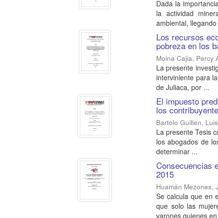
Dada la importanci
la actividad miner
ambiental, llegando 
Los recursos eco
pobreza en los ba
Moina Cajia, Percy 
La presente investi
interviniente para l
de Juliaca, por ...
El impuesto pred
los contribuyent
Bartolo Guillen, Lui
La presente Tesis cu
los abogados de los
determinar ...
Consecuencias en
2015
Huamán Mezones, J
Se calcula que en e
que solo las mujer
varones quienes en