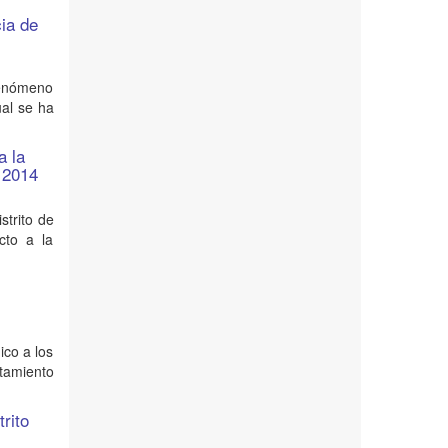
cia de
 fenómeno
ual se ha
a la
o 2014
strito de
cto a la
ico a los
ntamiento
trito