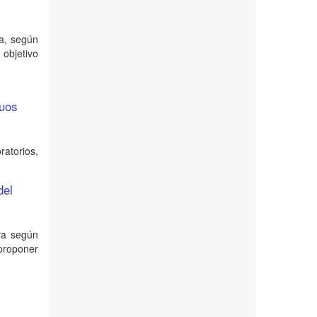
ia, según
objetivo
duos
ratorios,
.
del
iva según
 proponer