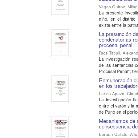
Vegas Quiroz, Milag
La presente investi
niño, en el distri
existe entre la patri
La presunción de
condenatorias re
procesal penal
Ríos Taculi, Alexan
La investigación rea
de las sentencias 
Procesal Penal”; tien
Remuneración dif
en los trabajado
Larico Apaza, Claud
La investigación t
entre el varón y la 
de Puno en el períod
Mecanismos de r
consecuencia de 
Beraún Calisto, Alf