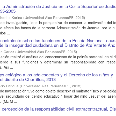
 la Administración de Justicia en la Corte Superior de Justi
995-2005
herine Karina
(
Universidad Alas PeruanasPE
,
2015
)
 de investigación, tiene la perspectiva de conocer la motivación del
e afecta las bases de la correcta Administración de Justicia, por lo c
los ...
nocimiento sobre las funciones de la Policía Nacional. caus
de la inseguridad ciudadana en el Distrito de Ate Vitarte Añ
n Carlos
(
Universidad Alas PeruanasPE
,
2015
)
ación realizó el análisis del conocimiento de la policía nacional, en el di
cuerdo a sus funciones y determinar su responsabilidad con respe
 Así ...
 psicológico a los adolescentes y el Derecho de los niños y
l distrito de Chorrillos, 2013
rio Enrique
(
Universidad Alas PeruanasPE
,
2015
)
de investigación tuvo como objeto describir el maltrato físico y psicológ
ivel secundario del centro educativo “Hogar del niño Jesús” del ase
 (Mz M ...
 percepción de la responsabilidad civil extracontractual, Dis