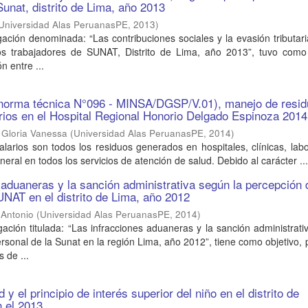
Sunat, distrito de Lima, año 2013
Universidad Alas PeruanasPE
,
2013
)
gación denominada: “Las contribuciones sociales y la evasión tributar
os trabajadores de SUNAT, Distrito de Lima, año 2013”, tuvo como 
n entre ...
a norma técnica N°096 - MINSA/DGSP/V.01), manejo de resi
arios en el Hospital Regional Honorio Delgado Espinoza 2014
 Gloria Vanessa
(
Universidad Alas PeruanasPE
,
2014
)
alarios son todos los residuos generados en hospitales, clínicas, labo
neral en todos los servicios de atención de salud. Debido al carácter ..
 aduaneras y la sanción administrativa según la percepción 
UNAT en el distrito de Lima, año 2012
 Antonio
(
Universidad Alas PeruanasPE
,
2014
)
gación titulada: “Las infracciones aduaneras y la sanción administrat
ersonal de la Sunat en la región Lima, año 2012”, tiene como objetivo,
s de ...
 y el principio de interés superior del niño en el distrito de
 el 2013