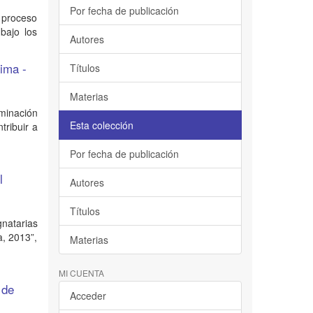
Por fecha de publicación
l proceso
bajo los
Autores
Lima -
Títulos
Materias
aminación
Esta colección
tribuir a
Por fecha de publicación
l
Autores
Títulos
gnatarias
a, 2013”,
Materias
MI CUENTA
 de
Acceder