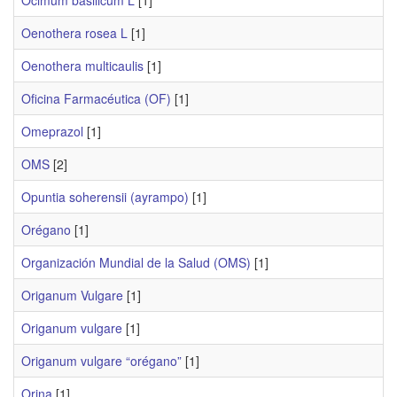
Ocimum basilicum L
[1]
Oenothera rosea L
[1]
Oenothera multicaulis
[1]
Oficina Farmacéutica (OF)
[1]
Omeprazol
[1]
OMS
[2]
Opuntia soherensii (ayrampo)
[1]
Orégano
[1]
Organización Mundial de la Salud (OMS)
[1]
Origanum Vulgare
[1]
Origanum vulgare
[1]
Origanum vulgare “orégano”
[1]
Orina
[1]