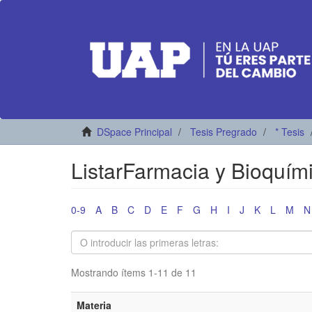
DSpace Principal
Tesis Pregrado
* Tesis
ListarFarmacia y Bioquím
0-9
A
B
C
D
E
F
G
H
I
J
K
L
M
N
Mostrando ítems 1-11 de 11
Materia