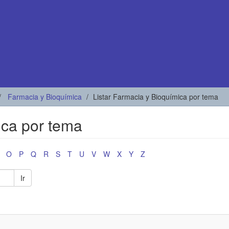
Farmacia y Bioquímica
Listar Farmacia y Bioquímica por tema
ica por tema
O
P
Q
R
S
T
U
V
W
X
Y
Z
Ir