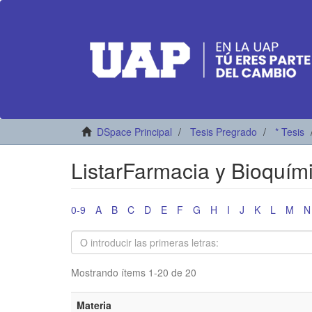
DSpace Principal
Tesis Pregrado
* Tesis
ListarFarmacia y Bioquím
0-9
A
B
C
D
E
F
G
H
I
J
K
L
M
N
Mostrando ítems 1-20 de 20
Materia