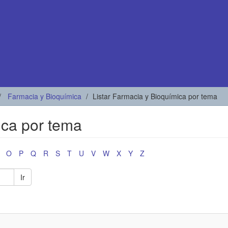
Farmacia y Bioquímica
Listar Farmacia y Bioquímica por tema
ica por tema
O
P
Q
R
S
T
U
V
W
X
Y
Z
Ir