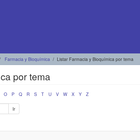
Farmacia y Bioquímica
Listar Farmacia y Bioquímica por tema
ica por tema
O
P
Q
R
S
T
U
V
W
X
Y
Z
Ir