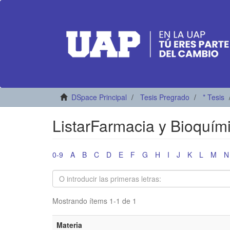
DSpace Principal
Tesis Pregrado
* Tesis
ListarFarmacia y Bioquím
0-9
A
B
C
D
E
F
G
H
I
J
K
L
M
N
Mostrando ítems 1-1 de 1
Materia