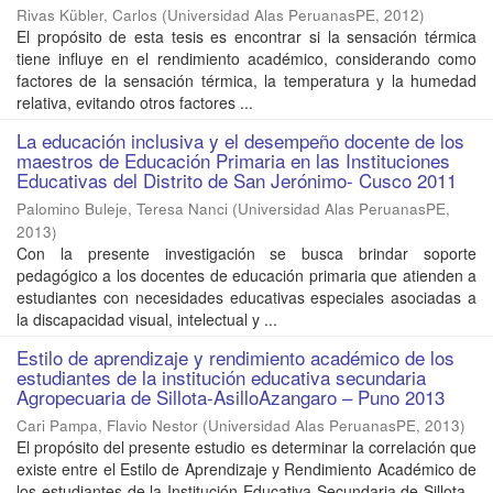
Rivas Kübler, Carlos
(
Universidad Alas PeruanasPE
,
2012
)
El propósito de esta tesis es encontrar si la sensación térmica
tiene influye en el rendimiento académico, considerando como
factores de la sensación térmica, la temperatura y la humedad
relativa, evitando otros factores ...
La educación inclusiva y el desempeño docente de los
maestros de Educación Primaria en las Instituciones
Educativas del Distrito de San Jerónimo- Cusco 2011
Palomino Buleje, Teresa Nanci
(
Universidad Alas PeruanasPE
,
2013
)
Con la presente investigación se busca brindar soporte
pedagógico a los docentes de educación primaria que atienden a
estudiantes con necesidades educativas especiales asociadas a
la discapacidad visual, intelectual y ...
Estilo de aprendizaje y rendimiento académico de los
estudiantes de la institución educativa secundaria
Agropecuaria de Sillota-AsilloAzangaro – Puno 2013
Cari Pampa, Flavio Nestor
(
Universidad Alas PeruanasPE
,
2013
)
El propósito del presente estudio es determinar la correlación que
existe entre el Estilo de Aprendizaje y Rendimiento Académico de
los estudiantes de la Institución Educativa Secundaria de Sillota -