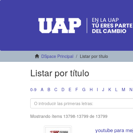
DSpace Principal
Listar por título
Listar por título
0-9
A
B
C
D
E
F
G
H
I
J
K
L
M
N
Mostrando ítems 13798-13799 de 13799
youtube para mej