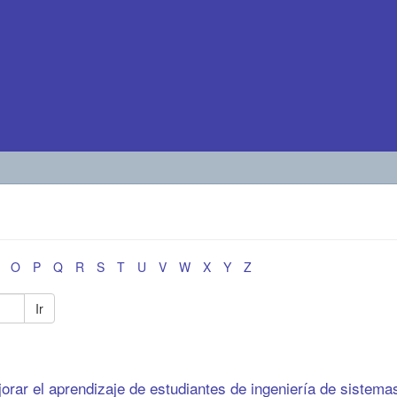
O
P
Q
R
S
T
U
V
W
X
Y
Z
Ir
orar el aprendizaje de estudiantes de ingeniería de sistema