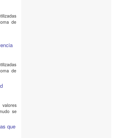
tilizadas
 toma de
rencia
tilizadas
 toma de
ad
 valores
enudo se
tas que