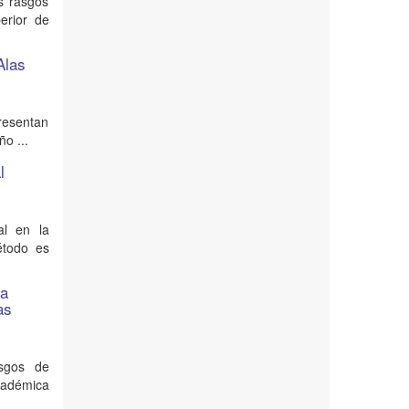
os rasgos
erior de
Alas
presentan
o ...
l
al en la
método es
la
as
asgos de
cadémica