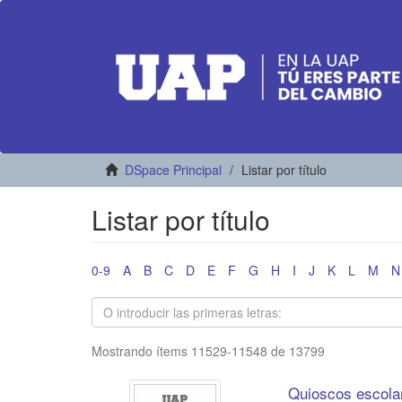
DSpace Principal
Listar por título
Listar por título
0-9
A
B
C
D
E
F
G
H
I
J
K
L
M
N
Mostrando ítems 11529-11548 de 13799
Quioscos escolar