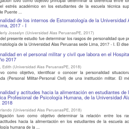
gación tuvo como objetivo principal determinar la diferencia entre l
 el estrés académico en los estudiantes de la escuela técnica sup
e Puente ...
alidad de los internos de Estomatología de la Universidad 
ma, 2017 - I
Merly Josselyn
(
Universidad Alas PeruanasPE
,
2017
)
al del presente estudio fue determinar los rasgos de personalidad que 
matología de la Universidad Alas Peruanas sede Lima, 2017 - I. El diseñ
lidad en el personal militar y civil que labora en el Hospita
año 2017
 Edith
(
Universidad Alas PeruanasPE
,
2018
)
uvo como objetivo, identificar o conocer la personalidad situacion
a (Personal Militar-Personal Civil) de una institución militar. El 
alidad y actitudes hacia la alimentación en estudiantes de 
ca Profesional de Psicología Humana, de la Universidad Al
, 2018
Orlando
(
Universidad Alas PeruanasPE
,
2018
)
tigación tuvo como objetivo determinar la relación entre los r
 actitudes hacia la alimentación en los estudiantes de la escuela a
logía humana de la ...