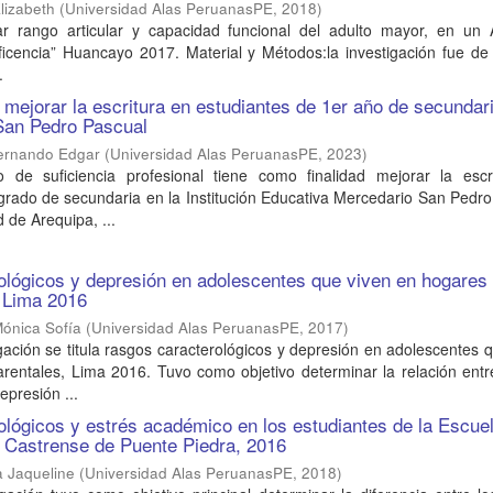
lizabeth
(
Universidad Alas PeruanasPE
,
2018
)
ar rango articular y capacidad funcional del adulto mayor, en un 
icencia” Huancayo 2017. Material y Métodos:la investigación fue de
.
 mejorar la escritura en estudiantes de 1er año de secundari
San Pedro Pascual
ernando Edgar
(
Universidad Alas PeruanasPE
,
2023
)
o de suficiencia profesional tiene como finalidad mejorar la escr
grado de secundaria en la Institución Educativa Mercedario San Pedr
 de Arequipa, ...
ológicos y depresión en adolescentes que viven en hogares
 Lima 2016
ónica Sofía
(
Universidad Alas PeruanasPE
,
2017
)
gación se titula rasgos caracterológicos y depresión en adolescentes 
entales, Lima 2016. Tuvo como objetivo determinar la relación entr
epresión ...
lógicos y estrés académico en los estudiantes de la Escue
 Castrense de Puente Piedra, 2016
a Jaqueline
(
Universidad Alas PeruanasPE
,
2018
)