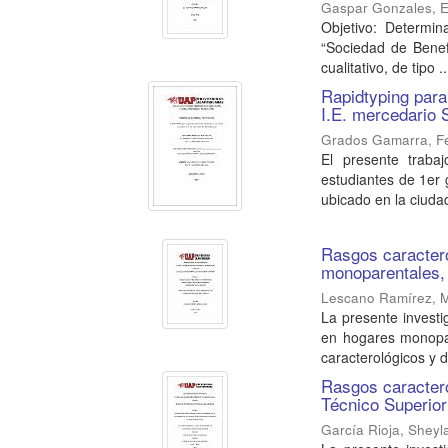
Gaspar Gonzales, E
Objetivo: Determin
“Sociedad de Benef
cualitativo, de tipo ..
Rapidtyping para
I.E. mercedario 
Grados Gamarra, F
El presente trabaj
estudiantes de 1er 
ubicado en la ciudad
Rasgos caracter
monoparentales,
Lescano Ramírez, M
La presente investi
en hogares monopar
caracterológicos y d
Rasgos caractero
Técnico Superior
García Rioja, Sheyl