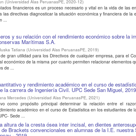
yn
(
Universidad Alas PeruanasPE
,
2020-12
)
estados financieros es un proceso necesario y vital en la vida de las 
a las directivas diagnosticar la situación económica y financiera de la
 ...
cieros y su relación con el rendimiento económico sobre la i
onservas Marítimas S.A.
luska Tatiana
(
Universidad Alas PeruanasPE
,
2019
)
 de gran utilidad para los Directivos de cualquier empresa, para el C
al económico de la misma por cuanto permiten relacionar elementos q
s de ...
ntitativo y rendimiento académico en el curso de estadísti
de la carrera de Ingeniería Civil. UPC Sede San Miguel, 201
uana Mercedes
(
Universidad Alas PeruanasPE
,
2021
)
uvo como propósito principal determinar la relación entre el razo
endimiento académico en el curso de Estadística en los estudiantes de l
 UPC- Sede ...
 altura de la cresta ósea inter incisal, en dientes anterosup
 de Brackets convencionales en alumnas de la I.E. nuestra 
ancay - 2019