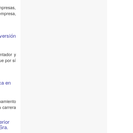
empresas,
 empresa,
nversión
ontador y
ue por sí
ca en
9
namiento
a carrera
erior
Sra.