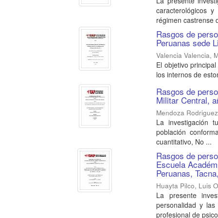
La presente investi
caracterológicos y
régimen castrense d
Rasgos de person
Peruanas sede Li
Valencia Valencia, 
El objetivo princip
los internos de esto
Rasgos de persona
Militar Central, 
Mendoza Rodriguez,
La investigación t
población conformad
cuantitativo, No ...
Rasgos de person
Escuela Académi
Peruanas, Tacna
Huayta Pilco, Luis 
La presente inves
personalidad y las
profesional de psico