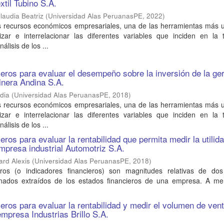
xtil Tubino S.A.
laudia Beatriz
(
Universidad Alas PeruanasPE
,
2022
)
os recursos económicos empresariales, una de las herramientas más u
izar e interrelacionar las diferentes variables que inciden en la
álisis de los ...
cieros para evaluar el desempeño sobre la inversión de la ge
inera Andina S.A.
dia
(
Universidad Alas PeruanasPE
,
2018
)
os recursos económicos empresariales, una de las herramientas más u
izar e interrelacionar las diferentes variables que inciden en la
álisis de los ...
ieros para evaluar la rentabilidad que permita medir la utilid
empresa industrial Automotriz S.A.
ard Alexis
(
Universidad Alas PeruanasPE
,
2018
)
eros (o indicadores financieros) son magnitudes relativas de dos
onados extraídos de los estados financieros de una empresa. A m
ieros para evaluar la rentabilidad y medir el volumen de ven
empresa Industrias Brillo S.A.