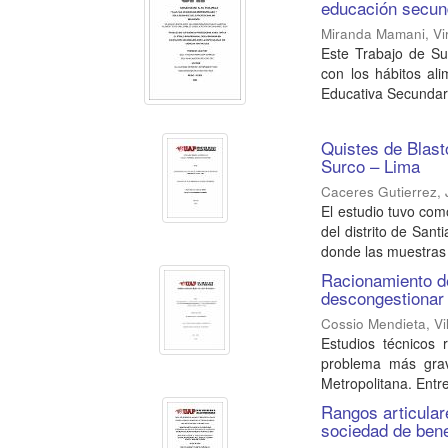
educación secun
Miranda Mamani, Vir
Este Trabajo de Su
con los hábitos ali
Educativa Secundaria
Quistes de Blasto
Surco – Lima
Caceres Gutierrez,
El estudio tuvo com
del distrito de San
donde las muestras 
Racionamiento de
descongestionar 
Cossio Mendieta, V
Estudios técnicos
problema más grav
Metropolitana. Entre 
Rangos articular
sociedad de ben