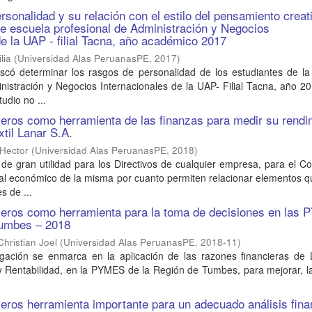
rsonalidad y su relación con el estilo del pensamiento creat
de escuela profesional de Administración y Negocios
de la UAP - filial Tacna, año académico 2017
lia
(
Universidad Alas PeruanasPE
,
2017
)
uscó determinar los rasgos de personalidad de los estudiantes de la
nistración y Negocios Internacionales de la UAP- Filial Tacna, año 2
tudio no ...
cieros como herramienta de las finanzas para medir su rendi
xtil Lanar S.A.
 Hector
(
Universidad Alas PeruanasPE
,
2018
)
 de gran utilidad para los Directivos de cualquier empresa, para el C
al económico de la misma por cuanto permiten relacionar elementos q
s de ...
cieros como herramienta para la toma de decisiones en las
Tumbes – 2018
Christian Joel
(
Universidad Alas PeruanasPE
,
2018-11
)
igación se enmarca en la aplicación de las razones financieras de L
 y Rentabilidad, en la PYMES de la Región de Tumbes, para mejorar, l
cieros herramienta importante para un adecuado análisis fina