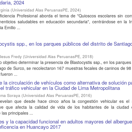
daria, 2024
ginia
(
Universidad Alas PeruanasPE
,
2024
)
ficiencia Profesional aborda el tema de "Quioscos escolares sin co
menticios saludables en educación secundaria", centrándose en la In
 Emilio ...
cystis spp., en los parques públicos del distrito de Santiag
 Jesus Fredy
(
Universidad Alas PeruanasPE
,
2018
)
o objetivo determinar la presencia de Blastocystis ssp., en los parques
tiago de Surco, se recolectaron 167 muestras fecales de caninos de 9
fueron ...
 la circulación de vehículos como alternativa de solución p
el tráfico vehicular en la Ciudad de Lima Metropolitana
ilma Soraya
(
Universidad Alas PeruanasPE
,
2016
)
 revelan que desde hace cinco años la congestión vehicular es el
e que afecta la calidad de vida de los habitantes de la ciudad
las principales ...
es y la capacidad funcional en adultos mayores del albergu
eficencia en Huancayo 2017