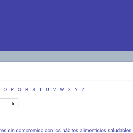
O
P
Q
R
S
T
U
V
W
X
Y
Z
Ir
es sin compromiso con los hábitos alimenticios saludables