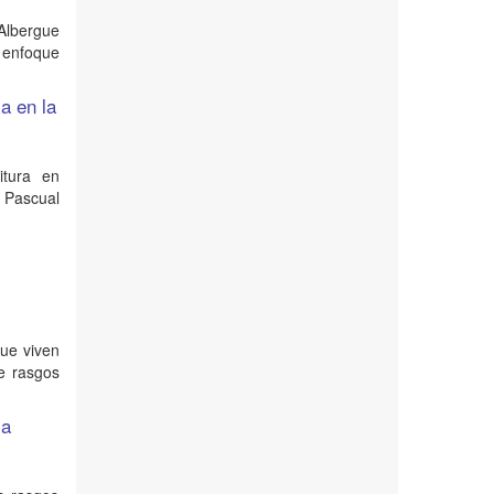
Albergue
 enfoque
a en la
itura en
o Pascual
que viven
e rasgos
la