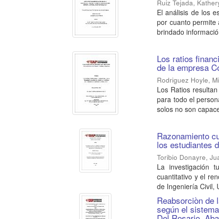
Ruiz Tejada, Kather
El análisis de los 
por cuanto permite 
brindado información
Los ratios finan
de la empresa C
Rodriguez Hoyle, Mi
Los Ratios resultan
para todo el person
solos no son capace
Razonamiento cua
los estudiantes 
Toribio Donayre, J
La investigación t
cuantitativo y el r
de Ingeniería Civil,
Reabsorciòn de la
según el sistema
Del Rosario, Ab