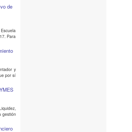
ivo de
 Escuela
017. Para
miento
ontador y
ue por sí
 PYMES
iquidez,
a gestión
nciero