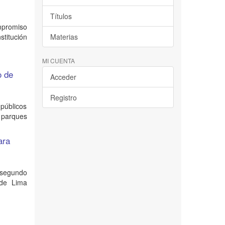
Títulos
mpromiso
stitución
Materias
MI CUENTA
o de
Acceder
Registro
 públicos
8 parques
ara
 segundo
 de Lima
e