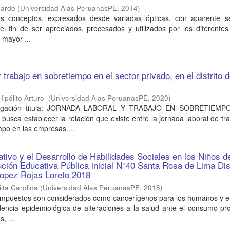
uardo
(
Universidad Alas PeruanasPE
,
2014
)
os conceptos, expresados desde variadas ópticas, con aparente s
el fin de ser apreciados, procesados y utilizados por los diferentes
 mayor ...
 trabajo en sobretiempo en el sector privado, en el distrito d
8
Hipólito Arturo
(
Universidad Alas PeruanasPE
,
2020
)
stigación titula: JORNADA LABORAL Y TRABAJO EN SOBRETIEMP
ca establecer la relación que existe entre la jornada laboral de tra
mpo en las empresas ...
tivo y el Desarrollo de Habilidades Sociales en los Niños d
tución Educativa Pública inicial N°40 Santa Rosa de Lima Dis
Lopez Rojas Loreto 2018
lta Carolina
(
Universidad Alas PeruanasPE
,
2018
)
compuestos son considerados como cancerígenos para los humanos y en
idencia epidemiológica de alteraciones a la salud ante el consumo p
, ...