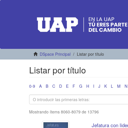
DSpace Principal
Listar por título
Listar por título
0-9
A
B
C
D
E
F
G
H
I
J
K
L
M
N
Mostrando ítems 8060-8079 de 13796
Jefatura con lid