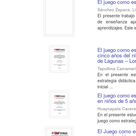
El juego como es
Sánchez Zapana, Li
El presente trabaj
de enseñanza apr
aprendizajes. Este e
El juego como est
cinco años del ni
de Lagunas – Lo
Tapullima Cainamar
En el presente e
estrategia didáctic
inicial ...
El juego como es
en niños de 5 año
Huaynapata Cacere
En el presente estu
juego como estrateg
El Juego como es