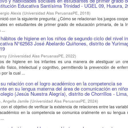
tivo y habilidades sociales en estudiantes de primer grado d
nstitución Educativa Santísima Trinidad - UGEL 09, Huaura, 
ergio Alexis
(
Universidad Alas PeruanasPE
,
2018
)
 inició con la siguiente pregunta: ¿Cómo se relacionan los juegos coope
iales en estudiantes de primer grado de educación primaria, de la In
...
hábitos de higiene en los niños de segundo ciclo del nivel in
ducativa N°62563 José Abelardo Quiñones, distrito de Yurima
019
arcy
(
Universidad Alas PeruanasPE
,
2022
)
os de higiene en los infantes es una manera de atestiguar un cre
lo físico, intelectual y cognitivo, permitiendo la prevención de enf
por la cual ...
 su relación con el logro académico en la competencia se
nte en su lengua materna del área de comunicación en niño
olegio (Jesús Nuestra Alegría), distrito de Chorrillos - Lima
, Angella Jamile
(
Universidad Alas PeruanasPE
,
2024
)
ó con el objetivo de verificar la existencia de relaciones entre las variab
o académico en la competencia se comunica oralmente en su lengua 
...