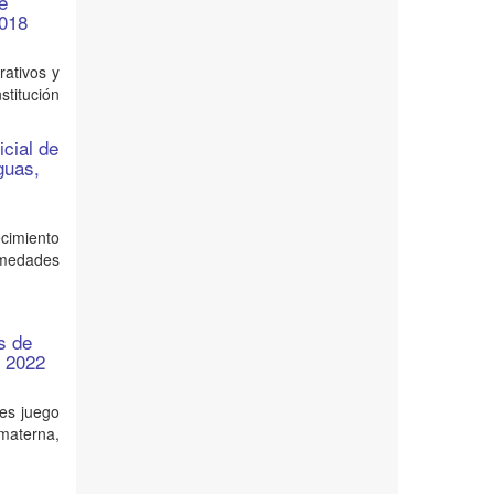
e
2018
rativos y
stitución
icial de
guas,
cimiento
ermedades
s de
, 2022
les juego
materna,