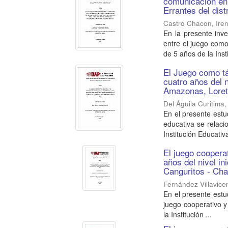
comunicación en l
Errantes del dis
Castro Chacon, Iren
En la presente inv
entre el juego como
de 5 años de la Insti
El Juego como tác
cuatro años del n
Amazonas, Loret
Del Águila Curitima,
En el presente est
educativa se relacio
Institución Educativa
El juego cooperat
años del nivel in
Canguritos - Ch
Fernández Villavice
En el presente estu
juego cooperativo y 
la Institución ...