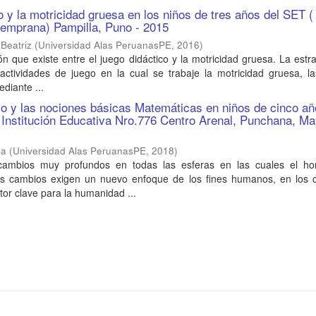
o y la motricidad gruesa en los niños de tres años del SET (
temprana) Pampilla, Puno - 2015
 Beatriz
(
Universidad Alas PeruanasPE
,
2016
)
ión que existe entre el juego didáctico y la motricidad gruesa. La estr
 actividades de juego en la cual se trabaje la motricidad gruesa, l
diante ...
co y las nociones básicas Matemáticas en niños de cinco añ
 la Institución Educativa Nro.776 Centro Arenal, Punchana, M
sa
(
Universidad Alas PeruanasPE
,
2018
)
cambios muy profundos en todas las esferas en las cuales el h
s cambios exigen un nuevo enfoque de los fines humanos, en los c
tor clave para la humanidad ...