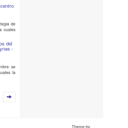
 centro
ategia de
as cuales
os del
aynas -
ombre se
uales la
Theme by