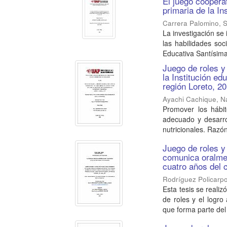
El juego coopera
primaria de la I
Carrera Palomino, S
La investigación se
las habilidades soc
Educativa Santísima 
Juego de roles y 
la Institución e
región Loreto, 2
Ayachi Cachique, N
Promover los hábit
adecuado y desarrol
nutricionales. Razón 
Juego de roles y
comunica oralme
cuatro años del c
Rodríguez Policarpo
Esta tesis se realiz
de roles y el logr
que forma parte del 