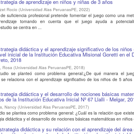
trategia de aprendizaje en niños y niñas de 3 años
zet Rocio
(
Universidad Alas PeruanasPE
,
2022
)
o de suficiencia profesional pretende fomentar el juego como una me
endizaje tomando en cuenta que el juego ayuda a potenciali
studio se centra en ...
rategia didáctica y el aprendizaje significativo de los niños
vel inicial de la Institución Educativa Misional Goretti en el D
reto, 2018
i, Rosa
(
Universidad Alas PeruanasPE
,
2018
)
studio se planteó como problema general:¿De qué manera el ju
a se relaciona con el aprendizaje significativo de los niños de 5 años 
trategia didáctica y el desarrollo de nociones básicas mate
s de la Institución Educativa Inicial Nº 67 Llalli - Melgar, 2
s, Nancy
(
Universidad Alas PeruanasPE
,
2017
)
dio se plantea como problema general: ¿Cuál es la relación que existe
ia didáctica y el desarrollo de nociones básicas matemáticas en niños d
trategia didáctica y su relación con el aprendizaje del área