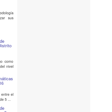
todología
zar sus
 de
istrito
ego como
del nivel
máticas
016
 entre el
e 5 ...
 de