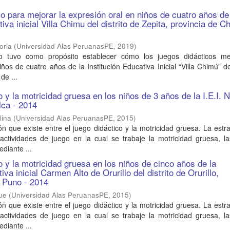
co para mejorar la expresión oral en niños de cuatro años de
tiva inicial Villa Chimu del distrito de Zepita, provincia de C
oria
(
Universidad Alas PeruanasPE
,
2019
)
io tuvo como propósito establecer cómo los juegos didácticos me
ños de cuatro años de la Institución Educativa Inicial “Villa Chimú” del
de ...
o y la motricidad gruesa en los niños de 3 años de la I.E.I. 
alca - 2014
lina
(
Universidad Alas PeruanasPE
,
2015
)
ión que existe entre el juego didáctico y la motricidad gruesa. La estr
 actividades de juego en la cual se trabaje la motricidad gruesa, l
diante ...
o y la motricidad gruesa en los niños de cinco años de la
iva inicial Carmen Alto de Orurillo del distrito de Orurillo,
 Puno - 2014
que
(
Universidad Alas PeruanasPE
,
2015
)
ión que existe entre el juego didáctico y la motricidad gruesa. La estr
 actividades de juego en la cual se trabaje la motricidad gruesa, l
diante ...