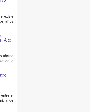
os 3
ue existe
los niños
e
s, Alto
 táctica
ial de la
atro
 entre el
nicial de