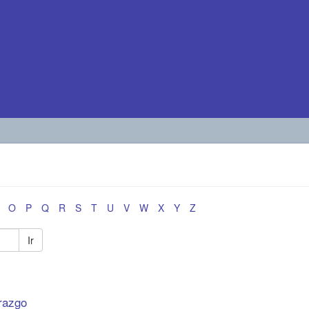
O
P
Q
R
S
T
U
V
W
X
Y
Z
Ir
erazgo