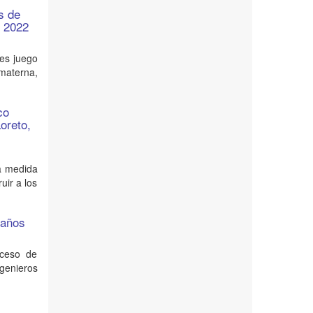
s de
, 2022
les juego
materna,
co
Loreto,
la medida
uir a los
 años
oceso de
ngenieros