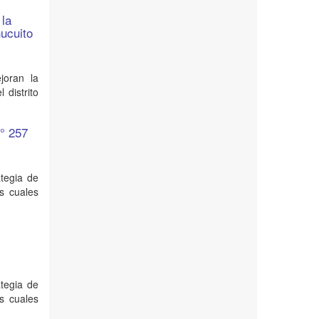
 la
hucuito
joran la
 distrito
N° 257
ategia de
as cuales
ategia de
as cuales