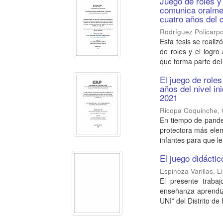
Juego de roles y
comunica oralme
cuatro años del c
Rodríguez Policarpo
Esta tesis se realiz
de roles y el logr
que forma parte del 
El juego de roles
años del nivel in
2021
Ricopa Coquinche, G
En tiempo de pande
protectora más eleme
infantes para que le 
El juego didácti
Espinoza Varillas, L
El presente trabaj
enseñanza aprendiza
UNI” del Distrito de 