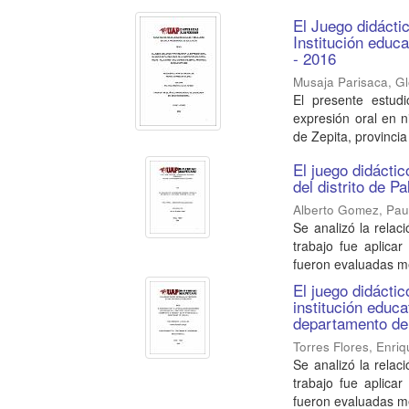
El Juego didácti
Institución educa
- 2016
Musaja Parisaca, Gl
El presente estud
expresión oral en ni
de Zepita, provincia 
El juego didáctic
del distrito de P
Alberto Gomez, Pau
Se analizó la relac
trabajo fue aplicar
fueron evaluadas me
El juego didáctic
institución educat
departamento de
Torres Flores, Enri
Se analizó la relac
trabajo fue aplicar
fueron evaluadas me