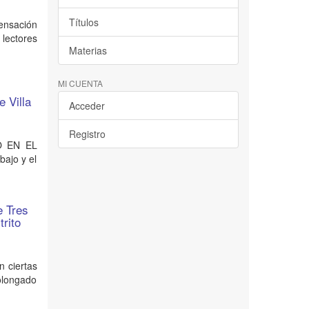
Títulos
ensación
 lectores
Materias
MI CUENTA
e Villa
Acceder
Registro
O EN EL
bajo y el
e Tres
trito
 ciertas
rolongado