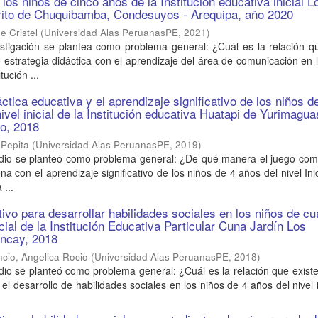
os niños de cinco años de la Institución educativa inicial L
trito de Chuquibamba, Condesuyos - Arequipa, año 2020
e Cristel
(
Universidad Alas PeruanasPE
,
2021
)
estigación se plantea como problema general: ¿Cuál es la relación q
 estrategia didáctica con el aprendizaje del área de comunicación en 
tución ...
tica educativa y el aprendizaje significativo de los niños d
ivel inicial de la Institución educativa Huatapi de Yurimagua
o, 2018
 Pepita
(
Universidad Alas PeruanasPE
,
2019
)
udio se planteó como problema general: ¿De qué manera el juego como
na con el aprendizaje significativo de los niños de 4 años del nivel Inic
 ...
ivo para desarrollar habilidades sociales en los niños de cu
icial de la Institución Educativa Particular Cuna Jardín Los
ancay, 2018
ncio, Angelica Rocio
(
Universidad Alas PeruanasPE
,
2018
)
dio se planteó como problema general: ¿Cuál es la relación que existe
el desarrollo de habilidades sociales en los niños de 4 años del nivel i