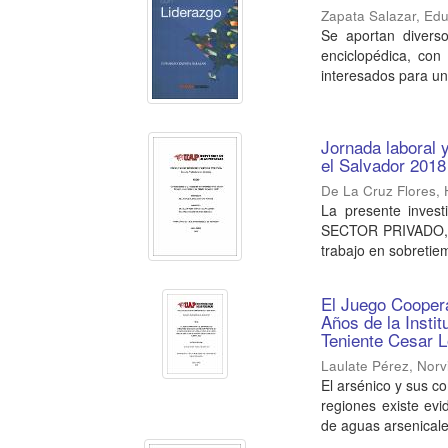
Zapata Salazar, Ed
Se aportan divers
enciclopédica, con 
interesados para un
Jornada laboral y
el Salvador 201
De La Cruz Flores, 
La presente inve
SECTOR PRIVADO, bus
trabajo en sobretie
El Juego Coopera
Años de la Insti
Teniente Cesar 
Laulate Pérez, Norvi
El arsénico y sus 
regiones existe ev
de aguas arsenicales