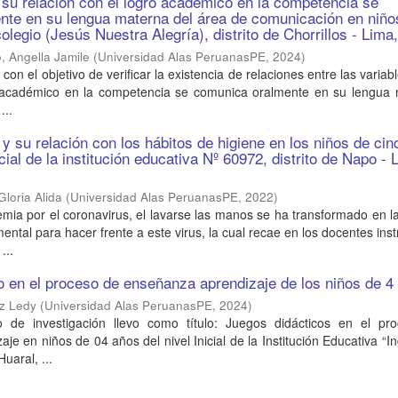
 su relación con el logro académico en la competencia se
nte en su lengua materna del área de comunicación en niño
olegio (Jesús Nuestra Alegría), distrito de Chorrillos - Lima
, Angella Jamile
(
Universidad Alas PeruanasPE
,
2024
)
ó con el objetivo de verificar la existencia de relaciones entre las variab
o académico en la competencia se comunica oralmente en su lengua 
...
 y su relación con los hábitos de higiene en los niños de cin
icial de la institución educativa Nº 60972, distrito de Napo - 
loria Alida
(
Universidad Alas PeruanasPE
,
2022
)
mia por el coronavirus, el lavarse las manos se ha transformado en 
ntal para hacer frente a este virus, la cual recae en los docentes instr
...
co en el proceso de enseñanza aprendizaje de los niños de 4
iz Ledy
(
Universidad Alas PeruanasPE
,
2024
)
o de investigación llevo como título: Juegos didácticos en el pr
je en niños de 04 años del nivel Inicial de la Institución Educativa “I
Huaral, ...