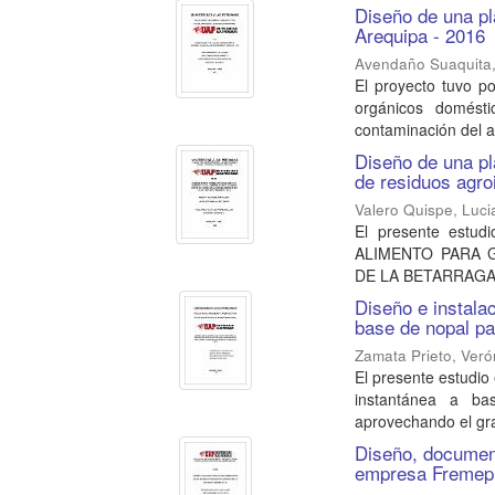
Diseño de una pl
Arequipa - 2016
Avendaño Suaquita
El proyecto tuvo por
orgánicos domést
contaminación del a
Diseño de una pl
de residuos agro
Valero Quispe, Luc
El presente estu
ALIMENTO PARA 
DE LA BETARRAGA, A
Diseño e instala
base de nopal pa
Zamata Prieto, Veró
El presente estudio 
instantánea a ba
aprovechando el gr
Diseño, document
empresa Fremep