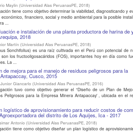
rio Maylin
(
Universidad Alas PeruanasPE
,
2018
)
gación tiene como objetivo determinar la viabilidad, diagnosticando y 
, económico, financiero, social y medio ambiental para la posible insta
a ...
luación e instalación de una planta productora de harina de
Arequipa, 2018
ior Martín
(
Universidad Alas PeruanasPE
,
2018
)
us Sonchifolius) es una raíz cultivada en el Perú con potencial de n
o son los fructooligosacáridos (FOS), importantes hoy en día como f
es. La ...
n de mejora para el manejo de residuos peligrosos para la
Antapaccay, Cusco, 2015
Junior Giancarlo
(
Universidad Alas PeruanasPE
,
2016
)
igación tuvo como objetivo generar el “Diseño de un Plan de Mejo
s Peligrosos para la Empresa Minera Antapaccay ̈, ubicada en el re
n logístico de aprovisionamiento para reducir costos de co
groexportadora del distrito de Los Aquijes, Ica - 2017
simar Antonio
(
Universidad Alas PeruanasPE
,
2018
)
gación tiene como objetivo diseñar un plan logístico de aprovisionam