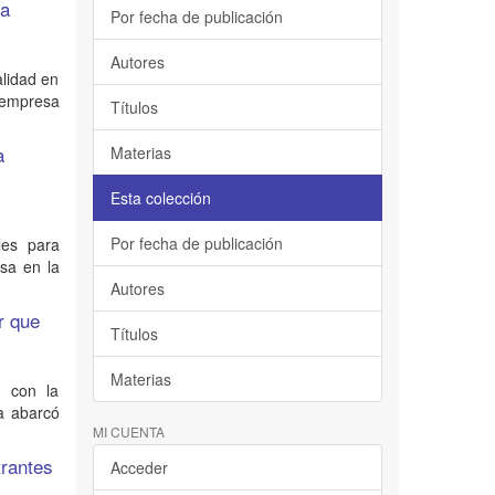
la
Por fecha de publicación
Autores
alidad en
a empresa
Títulos
a
Materias
Esta colección
Por fecha de publicación
les para
sa en la
Autores
r que
Títulos
Materias
, con la
a abarcó
MI CUENTA
trantes
Acceder