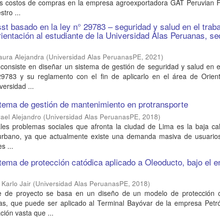
los costos de compras en la empresa agroexportadora GAT Peruvian Fr
tro ...
st basado en la ley n° 29783 – seguridad y salud en el trab
orientación al estudiante de la Universidad Alas Peruanas, s
ura Alejandra
(
Universidad Alas PeruanasPE
,
2021
)
 consiste en diseñar un sistema de gestión de seguridad y salud en e
9783 y su reglamento con el fin de aplicarlo en el área de Orient
versidad ...
tema de gestión de mantenimiento en protransporte
ael Alejandro
(
Universidad Alas PeruanasPE
,
2018
)
ales problemas sociales que afronta la ciudad de Lima es la baja ca
 urbano, ya que actualmente existe una demanda masiva de usuario
s ...
tema de protección catódica aplicado a Oleoducto, bajo el 
Karlo Jair
(
Universidad Alas PeruanasPE
,
2018
)
me de proyecto se basa en un diseño de un modelo de protección c
ías, que puede ser aplicado al Terminal Bayóvar de la empresa Petró
ción vasta que ...