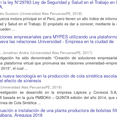
n la ley N°29783 Ley de Seguridad y Salud en el Trabajo en 
A.
drés Gustavo
(
Universidad Alas PeruanasPE
,
2018
)
erza motora principal en el Perú, pero tienen un alto índice de inform
ad y Salud en el Trabajo. El propósito es dar a conocer, mediante l
ueden ...
uciones empresariales para MYPES utilizando una plataform
ueva las relaciones Universidad - Empresa en la ciudad de
, Jonathan Andre
(
Universidad Alas PeruanasPE
,
2017
)
estigación ha sido denominado “Creación de soluciones empresaria
na plataforma virtual que promueva las relaciones universidad–empre
2015”, el cual ...
a nueva tecnología en la producción de cola sintética escola
el efecto de sinéresis
(
Universidad Alas PeruanasPE
,
2019
)
vestigación se desarrolló en la empresa Lápices y Conexos S.A
MI basada en la guía PMBOK® – QUINTA edición del año 2014, que 
ínea de Cola Sintética ...
uación e instalación de una planta productora de bolsitas fil
nábana, Arequipa 2018