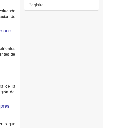
Registro
evaluando
lación de
 yacón
utrientes
uentes de
ra de la
gión del
mpras
iento que