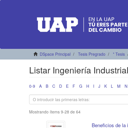
DSpace Principal
Tesis Pregrado
* Tesis
Listar Ingeniería Industrial
0-9
A
B
C
D
E
F
G
H
I
J
K
L
M
N
Mostrando ítems 9-28 de 64
Beneficios de la