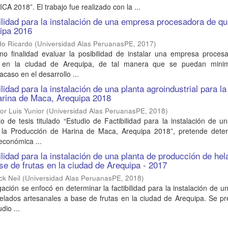
 2018”. El trabajo fue realizado con la ...
bilidad para la instalación de una empresa procesadora de q
uipa 2016
do Ricardo
(
Universidad Alas PeruanasPE
,
2017
)
mo finalidad evaluar la posibilidad de instalar una empresa proces
 en la ciudad de Arequipa, de tal manera que se puedan minim
acaso en el desarrollo ...
ilidad para la instalación de una planta agroindustrial para la
arina de Maca, Arequipa 2018
or Luis Yunior
(
Universidad Alas PeruanasPE
,
2018
)
o de tesis titulado “Estudio de Factibilidad para la instalación de u
a la Producción de Harina de Maca, Arequipa 2018”, pretende deter
 económica ...
ilidad para la instalación de una planta de producción de he
se de frutas en la ciudad de Arequipa - 2017
ck Neil
(
Universidad Alas PeruanasPE
,
2018
)
gación se enfocó en determinar la factibilidad para la instalación de u
elados artesanales a base de frutas en la ciudad de Arequipa. Se pr
dio ...