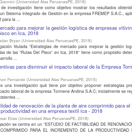
Giannini
(
Universidad Alas PeruanasPE
,
2018
)
 de investigación tiene como objetivo mostrar los resultados obteni
un Sistema Integrado de Gestión en la empresa FREMEP S.A.C., apli
para la ...
ercado para mejorar la gestión logística de empresas vitivin
pisco en Ica, 2018
stian Bryan
(
Universidad Alas PeruanasPE
,
2018
)
gación titulada “Estrategias de mercado para mejorar la gestión log
las de las “Rutas Del Pisco” en Ica, 2018” tiene como propósito dete
arrollo ...
entivas para disminuir el impacto laboral de la Empresa To
Jhon Fernando
(
Universidad Alas PeruanasPE
,
2015
)
es una investigación qué tiene por objetivo proponer estrategias pr
mpacto laboral de la empresa Tormene Andina S.A.C; inicialmente se reg
istentes ...
ilidad de renovación de la planta de aire comprimido para el
 productividad en una empresa textil ica - 2018
ésar Elías
(
Universidad Alas PeruanasPE
,
2018
)
tigación se centra en un “ESTUDIO DE FACTIBILIDAD DE RENOVACI
 COMPRIMIDO PARA EL INCREMENTO DE LA PRODUCTIVIDAD