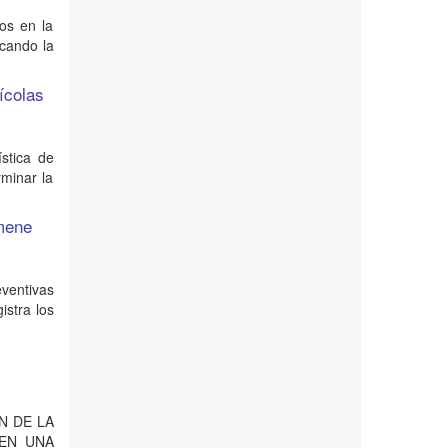
dos en la
cando la
ícolas
ística de
rminar la
rmene
eventivas
istra los
ÓN DE LA
 EN UNA