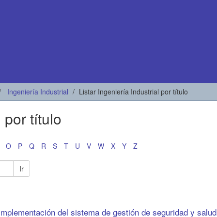
Ingeniería Industrial
Listar Ingeniería Industrial por título
 por título
O
P
Q
R
S
T
U
V
W
X
Y
Z
Ir
 implementación del sistema de gestión de seguridad y salud