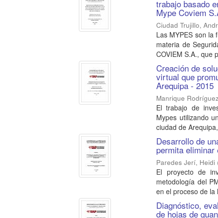
trabajo basado e
Mype Coviem S.
Ciudad Trujillo, An
Las MYPES son la fu
materia de Segurid
COVIEM S.A., que p
Creación de sol
virtual que prom
Arequipa - 2015
Manrique Rodríguez
El trabajo de inv
Mypes utilizando u
ciudad de Arequipa, 
Desarrollo de un
permita eliminar 
Paredes Jerí, Heidi
El proyecto de in
metodología del P
en el proceso de la l
Diagnóstico, eval
de hojas de gua