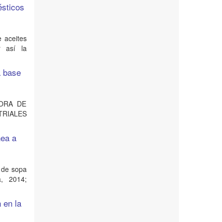
ésticos
e aceites
 así la
a base
DORA DE
TRIALES
nea a
n de sopa
, 2014;
 en la