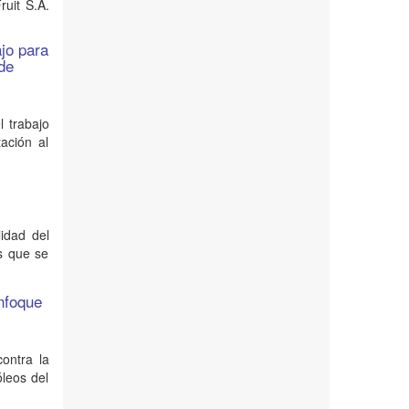
uit S.A.
ajo para
ede
l trabajo
ación al
lidad del
s que se
enfoque
ontra la
leos del