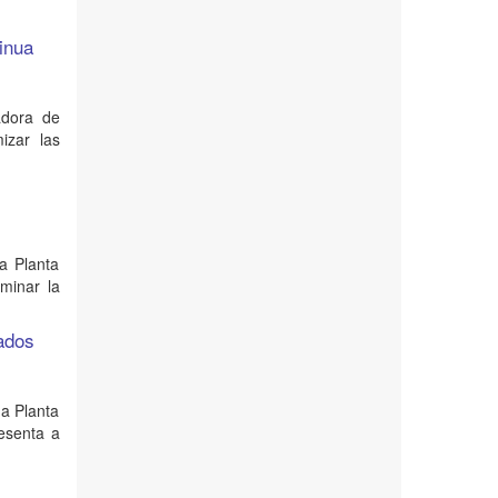
uinua
adora de
izar las
na Planta
minar la
lados
na Planta
esenta a