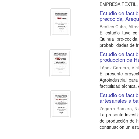
EMPRESA TEXTIL, ICA
Estudio de facti
precocida, Areq
Benites Cuba, Alfre
El estudio tuvo co
Quinua pre-cocida
probabilidades de fr
Estudio de factib
producción de H
López Carnero, Víct
El presente proyect
Agroindustrial par
factibilidad técnica,
Estudio de factib
artesanales a ba
Zegarra Romero, Ni
La presente investi
de producción de h
continuación un estu