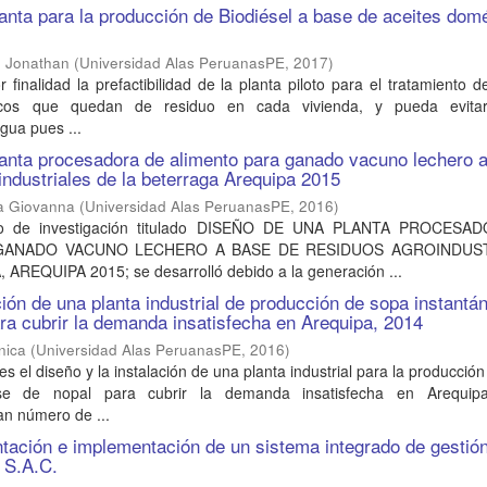
anta para la producción de Biodiésel a base de aceites dom
, Jonathan
(
Universidad Alas PeruanasPE
,
2017
)
 finalidad la prefactibilidad de la planta piloto para el tratamiento d
icos que quedan de residuo en cada vivienda, y pueda evitar
gua pues ...
anta procesadora de alimento para ganado vacuno lechero 
industriales de la beterraga Arequipa 2015
ia Giovanna
(
Universidad Alas PeruanasPE
,
2016
)
dio de investigación titulado DISEÑO DE UNA PLANTA PROCESA
GANADO VACUNO LECHERO A BASE DE RESIDUOS AGROINDUS
REQUIPA 2015; se desarrolló debido a la generación ...
ción de una planta industrial de producción de sopa instantá
ra cubrir la demanda insatisfecha en Arequipa, 2014
nica
(
Universidad Alas PeruanasPE
,
2016
)
es el diseño y la instalación de una planta industrial para la producció
se de nopal para cubrir la demanda insatisfecha en Arequipa
an número de ...
ación e implementación de un sistema integrado de gestión
 S.A.C.