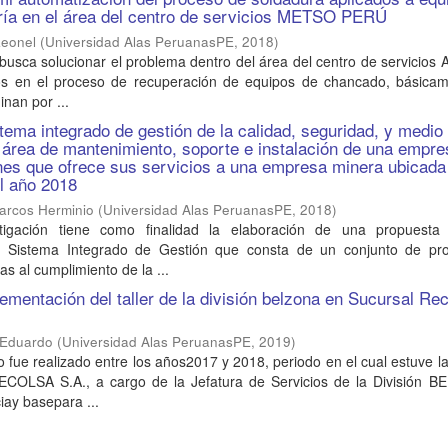
ría en el área del centro de servicios METSO PERÚ
Leonel
(
Universidad Alas PeruanasPE
,
2018
)
 busca solucionar el problema dentro del área del centro de servicios 
os en el proceso de recuperación de equipos de chancado, básicam
inan por ...
tema integrado de gestión de la calidad, seguridad, y medio
 área de mantenimiento, soporte e instalación de una empre
nes que ofrece sus servicios a una empresa minera ubicada
l año 2018
rcos Herminio
(
Universidad Alas PeruanasPE
,
2018
)
tigación tiene como finalidad la elaboración de una propuesta
n Sistema Integrado de Gestión que consta de un conjunto de pr
as al cumplimiento de la ...
ementación del taller de la división belzona en Sucursal Re
 Eduardo
(
Universidad Alas PeruanasPE
,
2019
)
o fue realizado entre los años2017 y 2018, periodo en el cual estuve 
ECOLSA S.A., a cargo de la Jefatura de Servicios de la División 
iay basepara ...