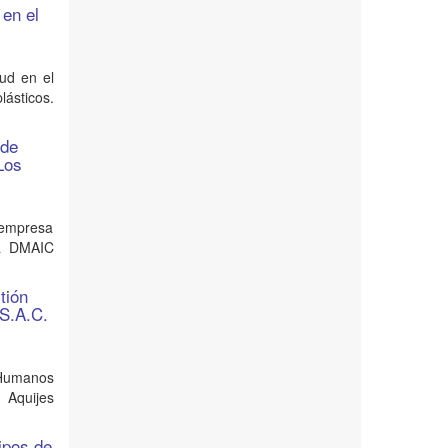
 en el
I
ud en el
lásticos.
 de
Los
 empresa
ía DMAIC
tión
 S.A.C.
s Humanos
 Aquijes
ipos de