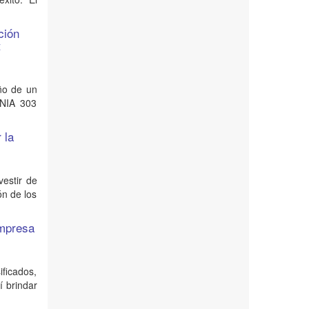
ción
t
eño de un
INIA 303
 la
vestir de
ón de los
empresa
ificados,
í brindar