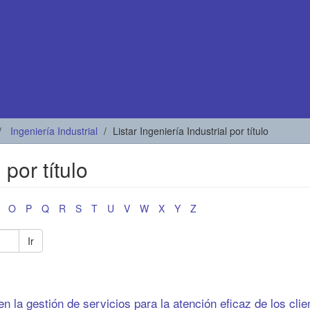
Ingeniería Industrial
Listar Ingeniería Industrial por título
 por título
O
P
Q
R
S
T
U
V
W
X
Y
Z
Ir
n la gestión de servicios para la atención eficaz de los clie