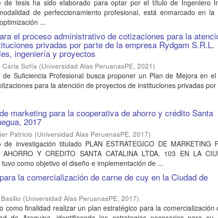
 de tesis ha sido elaborado para optar por el título de Ingeniero In
odalidad de perfeccionamiento profesional, está enmarcado en la 
optimización ...
ara el proceso administrativo de cotizaciones para la atenci
tituciones privadas por parte de la empresa Rydgam S.R.L.
les, ingeniería y proyectos
 Carla Sofía
(
Universidad Alas PeruanasPE
,
2021
)
o de Suficiencia Profesional busca proponer un Plan de Mejora en el
otizaciones para la atención de proyectos de instituciones privadas por
 de marketing para la cooperativa de ahorro y crédito Santa
uegua, 2017
er Patricio
(
Universidad Alas PeruanasPE
,
2017
)
dio de investigación titulado PLAN ESTRATEGICO DE MARKETING
 AHORRO Y CREDITO SANTA CATALINA LTDA. 103 EN LA CI
vo como objetivo el diseño e implementación de ...
 para la comercialización de carne de cuy en la Ciudad de
Basilio
(
Universidad Alas PeruanasPE
,
2017
)
vo como finalidad realizar un plan estratégico para la comercialización
d de Arequipa, identificando las estrategias necesarias para su é