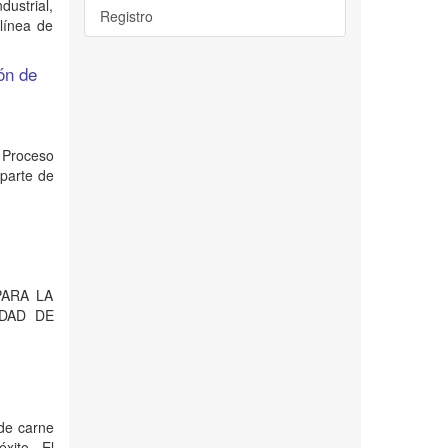
dustrial,
Registro
línea de
ón de
 Proceso
 parte de
 PARA LA
UDAD DE
 de carne
xito. El