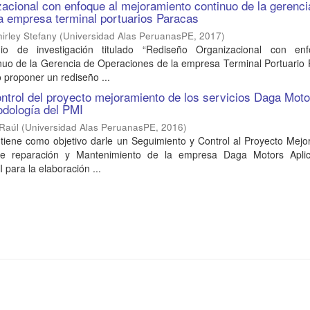
acional con enfoque al mejoramiento continuo de la gerenci
a empresa terminal portuarios Paracas
hirley Stefany
(
Universidad Alas PeruanasPE
,
2017
)
io de investigación titulado “Rediseño Organizacional con en
nuo de la Gerencia de Operaciones de la empresa Terminal Portuario 
 proponer un rediseño ...
ntrol del proyecto mejoramiento de los servicios Daga Moto
odología del PMI
 Raúl
(
Universidad Alas PeruanasPE
,
2016
)
 tiene como objetivo darle un Seguimiento y Control al Proyecto Mej
de reparación y Mantenimiento de la empresa Daga Motors Apli
 para la elaboración ...