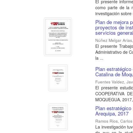
El presente informe
como parte de la m
investigación sobre 
Plan de mejora p
proyectos de ins
servicios genera
Núñez Melgar Arias,
El presente Trabaj
Administrativo de C
la ...
Plan estratégico
Catalina de Moq
Fuentes Valdez, Javi
El presente estu
COOPERATIVA DE
MOQUEGUA, 2017, tu
Plan estratégico
Arequipa, 2017
Ramos Rios, Carlos 
La investigación tu
de cuy en la ciuda