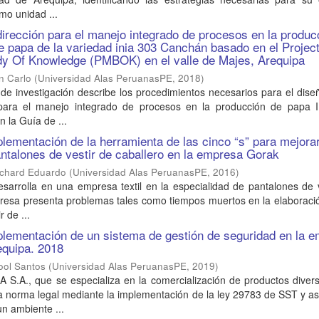
mo unidad ...
 dirección para el manejo integrado de procesos en la produc
de papa de la variedad inia 303 Canchán basado en el Projec
 Of Knowledge (PMBOK) en el valle de Majes, Arequipa
n Carlo
(
Universidad Alas PeruanasPE
,
2018
)
 de investigación describe los procedimientos necesarios para el dis
 para el manejo integrado de procesos en la producción de papa 
 la Guía de ...
lementación de la herramienta de las cinco “s” para mejorar
ntalones de vestir de caballero en la empresa Gorak
ichard Eduardo
(
Universidad Alas PeruanasPE
,
2016
)
sarrolla en una empresa textil en la especialidad de pantalones de 
presa presenta problemas tales como tiempos muertos en la elaboraci
r de ...
lementación de un sistema de gestión de seguridad en la 
equipa. 2018
ool Santos
(
Universidad Alas PeruanasPE
,
2019
)
S.A., que se especializa en la comercialización de productos divers
a norma legal mediante la implementación de la ley 29783 de SST y as
un ambiente ...