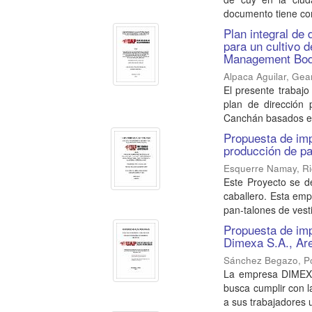
documento tiene co
Plan integral de
para un cultivo 
Management Body
Alpaca Aguilar, Gea
El presente trabajo
plan de dirección
Canchán basados en
Propuesta de imp
producción de pa
Esquerre Namay, R
Este Proyecto se de
caballero. Esta em
pan-talones de vesti
Propuesta de imp
Dimexa S.A., Ar
Sánchez Begazo, P
La empresa DIMEXA 
busca cumplir con l
a sus trabajadores 