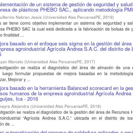
lementación de un sistema de gestión de seguridad y salud
mpresa de plásticos PHEBO SAC., aplicando metodología PM
Guillermo Nabran Jesús
(
Universidad Alas PeruanasPE
,
2019
)
is se tiene como objetivo implementar un sistema de seguridad y sal
esa PHEBO SAC la cual está dedicada a la fabricación de bolsas de p
 finalidad ...
ora basado en el enfoque seis sigma en la gestión del área
presa agroindustrial Agrícola Andrea S.A.C. del distrito de 
6
ayan Marcelo
(
Universidad Alas PeruanasPE
,
2017
)
vestigación se realiza el diagnóstico del área de almacén de una
ara luego formular propuestas de mejora basadas en la metodolog
zar, Mejorar y ...
ora basado en la herramienta Balanced scorecard en la ges
rsos humanos de la empresa agroindustrial Agrícola Andrea
Aguijes, Ica - 2016
mayra Alejandra
(
Universidad Alas PeruanasPE
,
2018
)
stigación se realiza el diagnóstico de la gestión del área de Recurso
industrial “Agrícola Andrea S.A.C.” ubicada en el distrito de los
ón de ...
i automatización del proceso de soldadura aplicados a equ