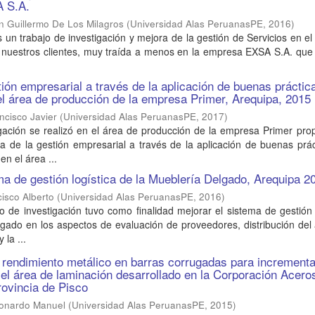
A S.A.
n Guillermo De Los Milagros
(
Universidad Alas PeruanasPE
,
2016
)
s un trabajo de investigación y mejora de la gestión de Servicios en el
 a nuestros clientes, muy traída a menos en la empresa EXSA S.A. qu
tión empresarial a través de la aplicación de buenas práctic
l área de producción de la empresa Primer, Arequipa, 2015
ncisco Javier
(
Universidad Alas PeruanasPE
,
2017
)
igación se realizó en el área de producción de la empresa Primer pr
a de la gestión empresarial a través de la aplicación de buenas prá
n el área ...
ma de gestión logística de la Mueblería Delgado, Arequipa 2
isco Alberto
(
Universidad Alas PeruanasPE
,
2016
)
o de investigación tuvo como finalidad mejorar el sistema de gestión 
lgado en los aspectos de evaluación de proveedores, distribución de
 la ...
 rendimiento metálico en barras corrugadas para incrementa
 el área de laminación desarrollado en la Corporación Acero
rovincia de Pisco
Leonardo Manuel
(
Universidad Alas PeruanasPE
,
2015
)