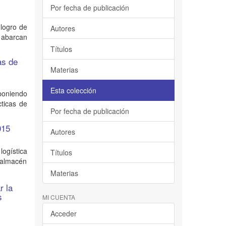
Por fecha de publicación
 logro de
Autores
e abarcan
Títulos
as de
Materias
Esta colección
oponiendo
cticas de
Por fecha de publicación
015
Autores
logística
Títulos
l almacén
Materias
r la
s
MI CUENTA
Acceder