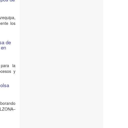
Arequipa,
ente los
sa de
 en
 para la
ocesos y
colsa
laborando
BELZONA–