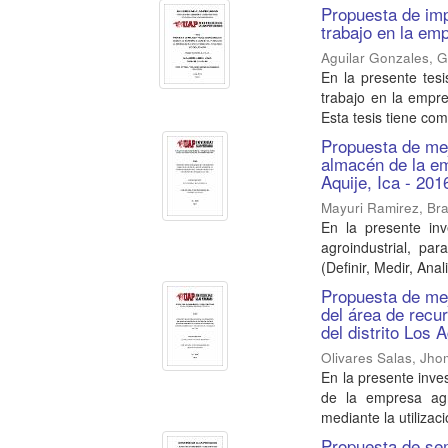
Propuesta de imp
trabajo en la e
Aguilar Gonzales, 
En la presente tes
trabajo en la empr
Esta tesis tiene como
Propuesta de mej
almacén de la em
Aquije, Ica - 201
Mayuri Ramirez, Br
En la presente in
agroindustrial, p
(Definir, Medir, Anali
Propuesta de mej
del área de recu
del distrito Los 
Olivares Salas, Jho
En la presente inve
de la empresa agro
mediante la utilizaci
Propuesta de sem