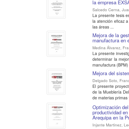
la empresa EXS
Salcedo Cerna, Jua
La presente tesis e
la atención eficaz
las áreas ...
Mejora de la ges
manufactura en e
Medina Álvarez, Fra
La presente invest
determinar la mejor
manufactura (BPM) e
Mejora del siste
Delgado Soto, Franc
El presente proyect
de la Mueblería De
de materias primas y
Optimización del
productividad en
Arequipa en la P
Injante Martinez, 