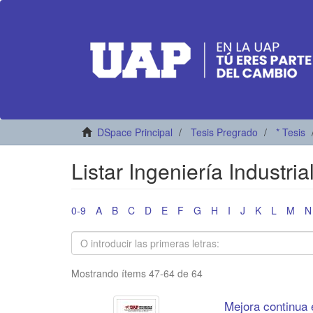
DSpace Principal
Tesis Pregrado
* Tesis
Listar Ingeniería Industrial
0-9
A
B
C
D
E
F
G
H
I
J
K
L
M
N
Mostrando ítems 47-64 de 64
Mejora continua e