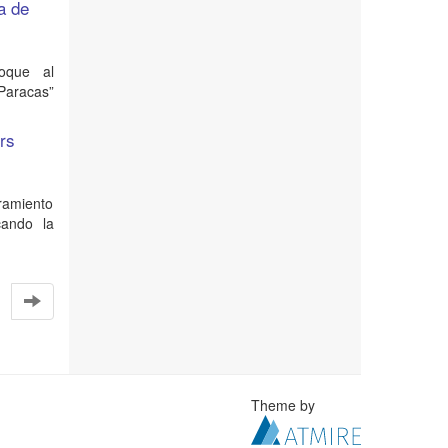
a de
foque al
Paracas”
rs
oramiento
cando la
Theme by