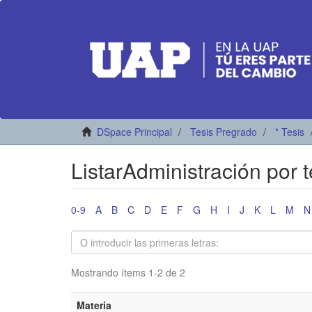
DSpace Principal
Tesis Pregrado
* Tesis
ListarAdministración por 
0-9
A
B
C
D
E
F
G
H
I
J
K
L
M
N
Mostrando ítems 1-2 de 2
Materia