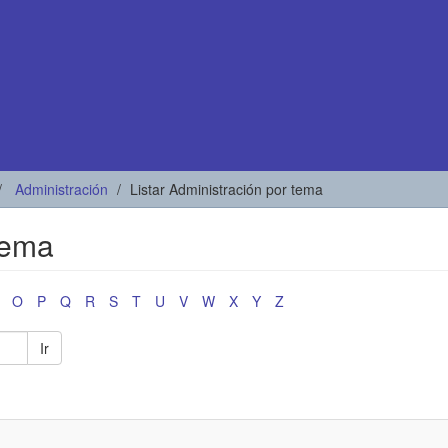
Administración
Listar Administración por tema
tema
O
P
Q
R
S
T
U
V
W
X
Y
Z
Ir