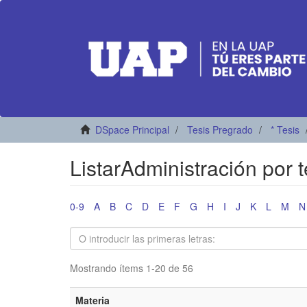
DSpace Principal
Tesis Pregrado
* Tesis
ListarAdministración por 
0-9
A
B
C
D
E
F
G
H
I
J
K
L
M
N
Mostrando ítems 1-20 de 56
Materia