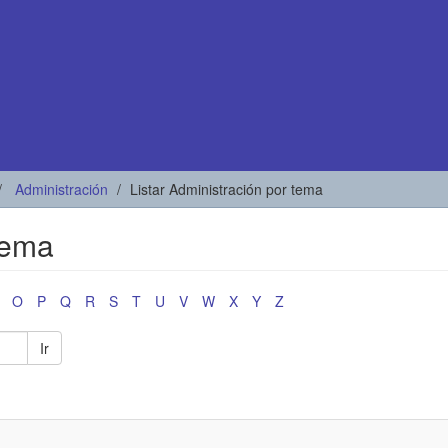
Administración
Listar Administración por tema
tema
O
P
Q
R
S
T
U
V
W
X
Y
Z
Ir