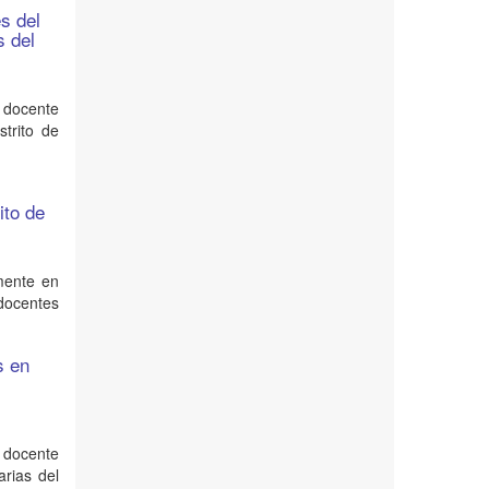
s del
s del
o docente
strito de
ito de
mente en
 docentes
s en
 docente
arias del