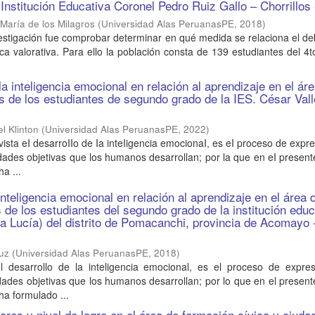
 Institución Educativa Coronel Pedro Ruiz Gallo – Chorrillos
María de los Milagros
(
Universidad Alas PeruanasPE
,
2018
)
nvestigación fue comprobar determinar en qué medida se relaciona el d
ica valorativa. Para ello la población consta de 139 estudiantes del 4
la inteligencia emocional en relación al aprendizaje en el ár
s de los estudiantes de segundo grado de la IES. César Vall
1
l Klinton
(
Universidad Alas PeruanasPE
,
2022
)
ista eI desarroIIo de Ia inteIigencia emocionaI, es eI proceso de expre
idades objetivas que los humanos desarrollan; por la que en eI present
ha ...
inteligencia emocional en relación al aprendizaje en el área 
s de los estudiantes del segundo grado de la institución educ
a Lucía) del distrito de Pomacanchi, provincia de Acomayo 
uz
(
Universidad Alas PeruanasPE
,
2018
)
 desarrollo de la inteligencia emocional, es el proceso de expres
idades objetivas que los humanos desarrollan; por lo que en el present
ha formulado ...
lores y nivel de logro en el área de formación cívica y ciud