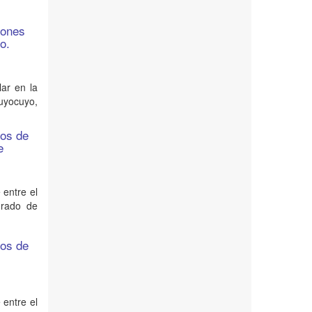
iones
o.
lar en la
uyocuyo,
nos de
e
 entre el
grado de
nos de
 entre el