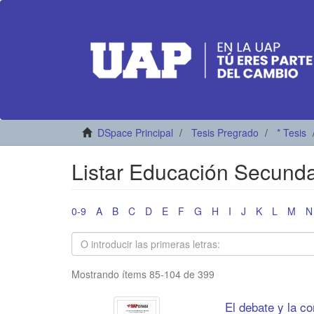
DSpace Principal
Tesis Pregrado
* Tesis
Listar Educación Secundar
0-9
A
B
C
D
E
F
G
H
I
J
K
L
M
N
Mostrando ítems 85-104 de 399
El debate y la c