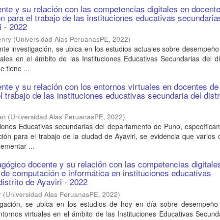
e y su relación con las competencias digitales en docente
n para el trabajo de las instituciones educativas secundaria
i - 2022
enry
(
Universidad Alas PeruanasPE
,
2022
)
nte investigación, se ubica en los estudios actuales sobre desempeñ
uales en el ámbito de las Instituciones Educativas Secundarias del di
 tiene ...
e y su relación con los entornos virtuales en docentes de
 trabajo de las instituciones educativas secundaria del distr
an
(
Universidad Alas PeruanasPE
,
2022
)
uciones Educativas secundarias del departamento de Puno, específica
ón para el trabajo de la ciudad de Ayaviri, se evidencia que varios
lementar ...
ógico docente y su relación con las competencias digitale
 de computación e informática en instituciones educativas
istrito de Ayaviri - 2022
r
(
Universidad Alas PeruanasPE
,
2022
)
tigación, se ubica en los estudios de hoy en día sobre desempeño
tornos virtuales en el ámbito de las Instituciones Educativas Secund