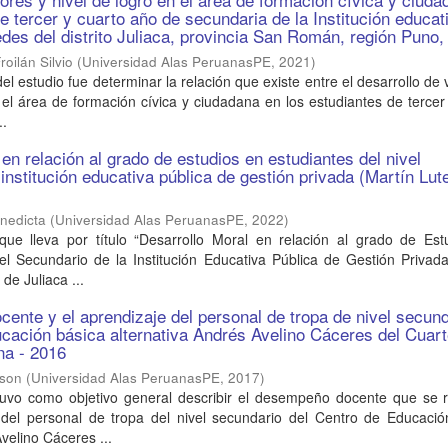
e tercer y cuarto año de secundaria de la Institución educat
s del distrito Juliaca, provincia San Román, región Puno,
roilán Silvio
(
Universidad Alas PeruanasPE
,
2021
)
del estudio fue determinar la relación que existe entre el desarrollo de 
n el área de formación cívica y ciudadana en los estudiantes de tercer
..
en relación al grado de estudios en estudiantes del nivel
institución educativa pública de gestión privada (Martín Lut
nedicta
(
Universidad Alas PeruanasPE
,
2022
)
 que lleva por título “Desarrollo Moral en relación al grado de Est
el Secundario de la Institución Educativa Pública de Gestión Privad
de Juliaca ...
ente y el aprendizaje del personal de tropa de nivel secund
ucación básica alternativa Andrés Avelino Cáceres del Cuart
na - 2016
lson
(
Universidad Alas PeruanasPE
,
2017
)
 tuvo como objetivo general describir el desempeño docente que se r
 del personal de tropa del nivel secundario del Centro de Educació
velino Cáceres ...