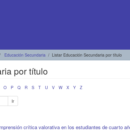
Educación Secundaria
Listar Educación Secundaria por título
ia por título
O
P
Q
R
S
T
U
V
W
X
Y
Z
Ir
omprensión crítica valorativa en los estudiantes de cuarto a