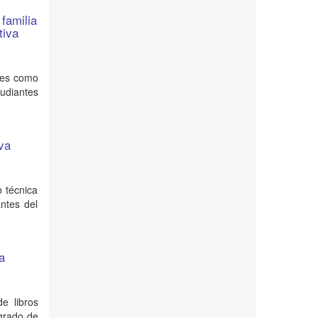
 familia
tiva
eres como
tudiantes
iva
o técnica
ntes del
ra
e libros
 grado de