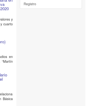
iva
Registro
 2020
valores y
 y cuarto
ero)
udios en
a “Martín
ario
el
elaciona
n Básica