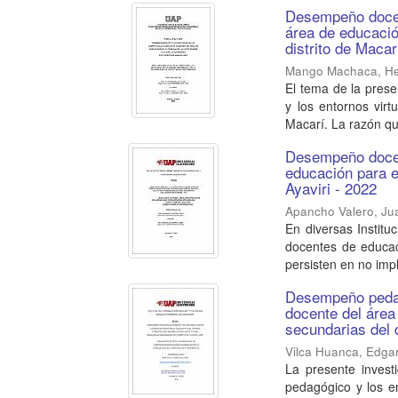
Desempeño docent
área de educació
distrito de Macar
Mango Machaca, H
El tema de la prese
y los entornos virt
Macarí. La razón que
Desempeño docent
educación para el
Ayaviri - 2022
Apancho Valero, Ju
En diversas Instit
docentes de educaci
persisten en no imp
Desempeño pedag
docente del área
secundarias del d
Vilca Huanca, Edga
La presente inves
pedagógico y los en