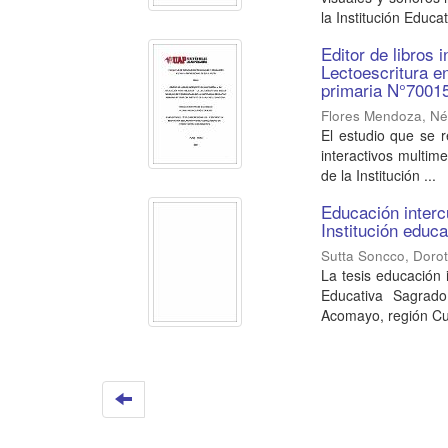
la Institución Educat
Editor de libros 
Lectoescritura en
primaria N°70015
Flores Mendoza, Né
El estudio que se r
interactivos multim
de la Institución ...
Educación intercu
Institución edu
Sutta Soncco, Doro
La tesis educación i
Educativa Sagrado
Acomayo, región Cus