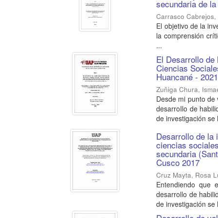
secundaria de la
Carrasco Cabrejos, 
El objetivo de la i
la comprensión crít
...
El Desarrollo de 
Ciencias Sociale
Huancané - 202
Zuñiga Chura, Ismae
Desde mi punto de v
desarroIlo de habil
de investigación se 
Desarrollo de la 
ciencias sociale
secundaria (Sant
Cusco 2017
Cruz Mayta, Rosa L
Entendiendo que el
desarrollo de habil
de investigación se 
Desarrollo de va