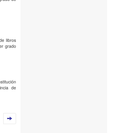
de libros
mer grado
stitución
incia de