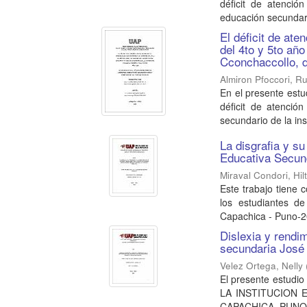
déficit de atenció
educación secundari
El déficit de ate
del 4to y 5to año
Cconchaccollo, 
Almiron Pfoccori, Ru
En el presente estu
déficit de atención
secundario de la inst
La disgrafia y su
Educativa Secund
Miraval Condori, Hilt
Este trabajo tiene 
los estudiantes de
Capachica - Puno-20
Dislexia y rendi
secundaria José 
Velez Ortega, Nelly
El presente estud
LA INSTITUCION 
CAPACHICA, PUNO-201