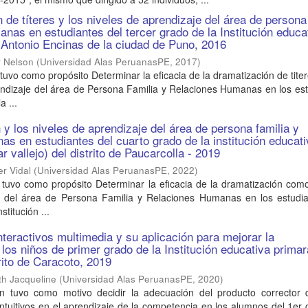
 de títeres y los niveles de aprendizaje del área de persona
anas en estudiantes del tercer grado de la Institución educa
Antonio Encinas de la ciudad de Puno, 2016
r Nelson
(
Universidad Alas PeruanasPE
,
2017
)
 tuvo como propósito Determinar la eficacia de la dramatización de tit
endizaje del área de Persona Familia y Relaciones Humanas en los es
a ...
 y los niveles de aprendizaje del área de persona familia y
as en estudiantes del cuarto grado de la institución educat
 vallejo) del distrito de Paucarcolla - 2019
r Vidal
(
Universidad Alas PeruanasPE
,
2022
)
 tuvo como propósito Determinar la eficacia de la dramatización com
e del área de Persona Familia y Relaciones Humanas en los estudia
stitución ...
interactivos multimedia y su aplicación para mejorar la
 los niños de primer grado de la Institución educativa prima
rito de Caracoto, 2019
th Jacqueline
(
Universidad Alas PeruanasPE
,
2020
)
 tuvo como motivo decidir la adecuación del producto corrector d
intuitivos en el aprendizaje de la competencia en los alumnos del 1er