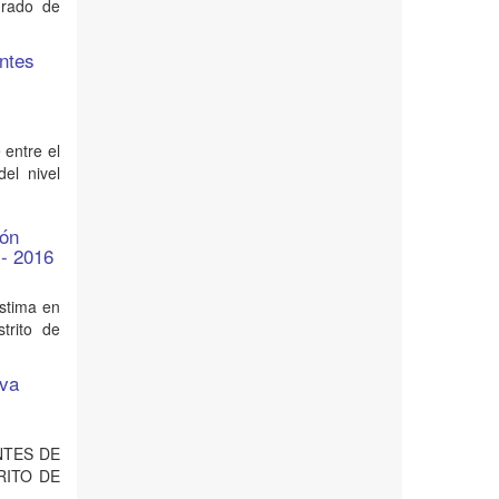
grado de
antes
 entre el
del nivel
ión
 - 2016
estima en
trito de
iva
ANTES DE
RITO DE