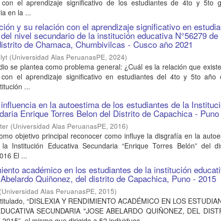
n con el aprendizaje significativo de los estudiantes de 4to y 5to 
a en la ...
nción y su relación con el aprendizaje significativo en estudi
 del nivel secundario de la institución educativa N°56279 de
distrito de Chamaca, Chumbivilcas - Cusco año 2021
lyt
(
Universidad Alas PeruanasPE
,
2024
)
dio se plantea como problema general: ¿Cuál es la relación que existe
 con el aprendizaje significativo en estudiantes del 4to y 5to año 
itución ...
 influencia en la autoestima de los estudiantes de la Instituc
aria Enrique Torres Belon del Distrito de Capachica - Puno
ter
(
Universidad Alas PeruanasPE
,
2016
)
como objetivo principal reconocer como influye la disgrafía en la auto
 la Institución Educativa Secundaria “Enrique Torres Belón” del dis
16 El ...
miento académico en los estudiantes de la institución educat
Abelardo Quiñonez, del distrito de Capachica, Puno - 2015
(
Universidad Alas PeruanasPE
,
2015
)
io titulado, “DISLEXIA Y RENDIMIENTO ACADÉMICO EN LOS ESTUDI
EDUCATIVA SECUNDARIA "JOSE ABELARDO QUIÑONEZ, DEL DIST
5”, el mismo que dirigido a 52 individuos, ...