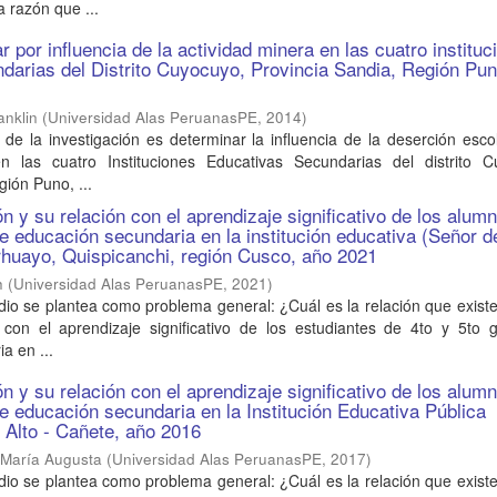
La razón que ...
 por influencia de la actividad minera en las cuatro instituc
darias del Distrito Cuyocuyo, Provincia Sandia, Región Pun
anklin
(
Universidad Alas PeruanasPE
,
2014
)
al de la investigación es determinar la influencia de la deserción esco
n las cuatro Instituciones Educativas Secundarias del distrito C
gión Puno, ...
ón y su relación con el aprendizaje significativo de los alum
de educación secundaria en la institución educativa (Señor d
rhuayo, Quispicanchi, región Cusco, año 2021
h
(
Universidad Alas PeruanasPE
,
2021
)
dio se plantea como problema general: ¿Cuál es la relación que existe
n con el aprendizaje significativo de los estudiantes de 4to y 5to 
a en ...
ón y su relación con el aprendizaje significativo de los alum
de educación secundaria en la Institución Educativa Pública
Alto - Cañete, año 2016
 María Augusta
(
Universidad Alas PeruanasPE
,
2017
)
dio se plantea como problema general: ¿Cuál es la relación que existe