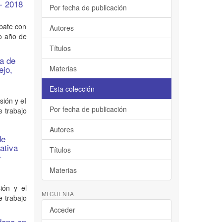
 - 2018
Por fecha de publicación
ebate con
Autores
to año de
Títulos
ea de
ejo,
Materias
Esta colección
sión y eI
Por fecha de publicación
e trabajo
Autores
de
ativa
Títulos
-
Materias
ión y el
MI CUENTA
e trabajo
Acceder
adana en