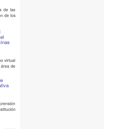
a de las
ón de los
l
el
cinas
o virtual
l área de
de
ativa
prensión
stitución