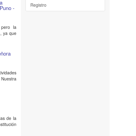
la
Registro
 Puno -
 pero la
e, ya que
eñora
ividades
y Nuestra
as de la
titución