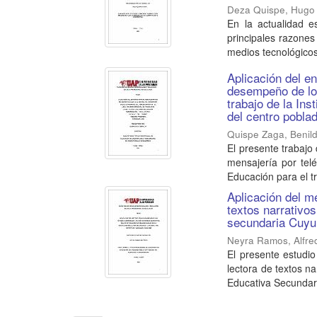
Deza Quispe, Hugo
En la actualidad 
principales razones
medios tecnológicos
Aplicación del en
desempeño de los
trabajo de la In
del centro pobla
Quispe Zaga, Benil
El presente trabajo 
mensajería por tel
Educación para el tr
Aplicación del m
textos narrativo
secundaria Cuyur
Neyra Ramos, Alfre
El presente estudi
lectora de textos na
Educativa Secundari