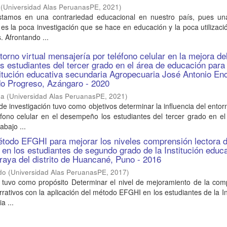
(
Universidad Alas PeruanasPE
,
2021
)
estamos en una contrariedad educacional en nuestro país, pues un
 es la poca investigación que se hace en educación y la poca utilizaci
. Afrontando ...
torno virtual mensajería por teléfono celular en la mejora de
 estudiantes del tercer grado en el área de educación para 
stitución educativa secundaria Agropecuaria José Antonio En
do Progreso, Azángaro - 2020
da
(
Universidad Alas PeruanasPE
,
2021
)
de investigación tuvo como objetivos determinar la influencia del entorn
éfono celular en el desempeño los estudiantes del tercer grado en e
abajo ...
étodo EFGHI para mejorar los niveles comprensión lectora 
s en los estudiantes de segundo grado de la Institución educ
aya del distrito de Huancané, Puno - 2016
do
(
Universidad Alas PeruanasPE
,
2017
)
o tuvo como propósito Determinar el nivel de mejoramiento de la com
rrativos con la aplicación del método EFGHI en los estudiantes de la In
a ...