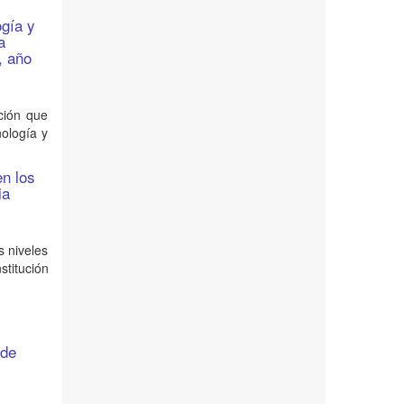
ogía y
a
, año
ción que
nología y
en los
ia
s niveles
stitución
 de