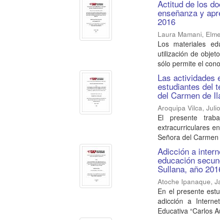
Actitud de los d
enseñanza y apren
2016
Laura Mamani, Elm
Los materiales ed
utilización de obje
sólo permite el cono
Las actividades e
estudiantes del 
del Carmen de Il
Aroquipa Vilca, Juli
El presente traba
extracurriculares e
Señora del Carmen d
Adicción a inter
educación secund
Sullana, año 201
Atoche Ipanaque, J
En el presente est
adicción a Intern
Educativa “Carlos Au