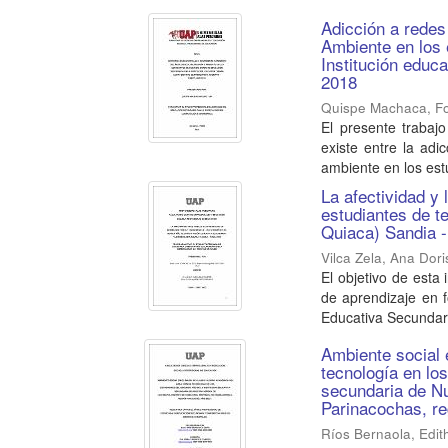
Adicción a redes
Ambiente en los 
Institución educ
2018
Quispe Machaca, Fo
El presente trabaj
existe entre la adi
ambiente en los estu
La afectividad y
estudiantes de t
Quiaca) Sandia 
Vilca Zela, Ana Dori
El objetivo de esta 
de aprendizaje en f
Educativa Secundari
Ambiente social 
tecnología en lo
secundaria de Nu
Parinacochas, r
Ríos Bernaola, Edit