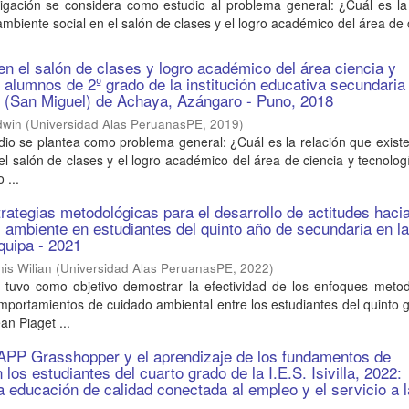
tigación se considera como estudio al problema general: ¿Cuál es la
ambiente social en el salón de clases y el logro académico del área de 
en el salón de clases y logro académico del área ciencia y
s alumnos de 2º grado de la institución educativa secundaria
al (San Miguel) de Achaya, Azángaro - Puno, 2018
dwin
(
Universidad Alas PeruanasPE
,
2019
)
dio se plantea como problema general: ¿Cuál es la relación que existe
el salón de clases y el logro académico del área de ciencia y tecnolog
 ...
rategias metodológicas para el desarrollo de actitudes hacia
 ambiente en estudiantes del quinto año de secundaria en la
quipa - 2021
is Wilian
(
Universidad Alas PeruanasPE
,
2022
)
o tuvo como objetivo demostrar la efectividad de los enfoques metod
mportamientos de cuidado ambiental entre los estudiantes del quinto 
an Piaget ...
 APP Grasshopper y el aprendizaje de los fundamentos de
los estudiantes del cuarto grado de la I.E.S. Isivilla, 2022:
a educación de calidad conectada al empleo y el servicio a l