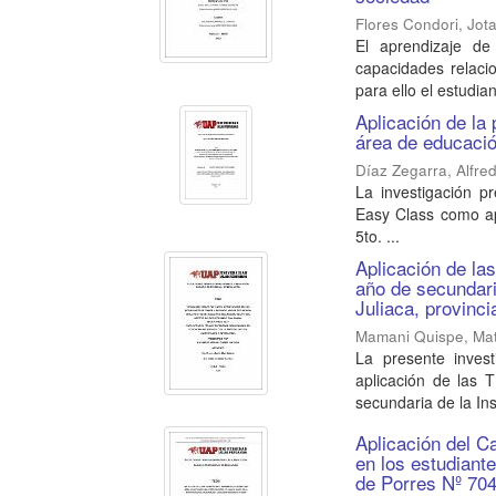
Flores Condori, Jota
El aprendizaje de
capacidades relaci
para ello el estudian
Aplicación de la
área de educació
Díaz Zegarra, Alfre
La investigación pr
Easy Class como ap
5to. ...
Aplicación de la
año de secundaria
Juliaca, provinc
Mamani Quispe, Mat
La presente invest
aplicación de las 
secundaria de la Inst
Aplicación del C
en los estudiante
de Porres Nº 70