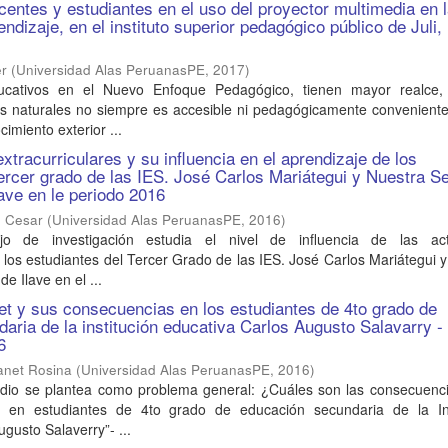
ocentes y estudiantes en el uso del proyector multimedia en 
dizaje, en el instituto superior pedagógico público de Juli,
er
(
Universidad Alas PeruanasPE
,
2017
)
ucativos en el Nuevo Enfoque Pedagógico, tienen mayor realce,
tos naturales no siempre es accesible ni pedagógicamente convenient
cimiento exterior ...
xtracurriculares y su influencia en el aprendizaje de los
tercer grado de las IES. José Carlos Mariátegui y Nuestra S
ave en le periodo 2016
o Cesar
(
Universidad Alas PeruanasPE
,
2016
)
jo de investigación estudia el nivel de influencia de las act
n los estudiantes del Tercer Grado de las IES. José Carlos Mariátegui 
e Ilave en el ...
net y sus consecuencias en los estudiantes de 4to grado de
aria de la institución educativa Carlos Augusto Salavarry -
6
anet Rosina
(
Universidad Alas PeruanasPE
,
2016
)
udio se plantea como problema general: ¿Cuáles son las consecuenci
et en estudiantes de 4to grado de educación secundaria de la Ins
gusto Salaverry”- ...