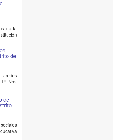
to
as de la
stitución
 de
rito de
las redes
 IE Nro.
o de
strito
 sociales
educativa