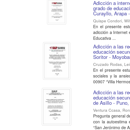
Adicción a inter
grado de educaci
Curayllo, Arapa 
Quispe Condori, Wil
En el presente es
adicción a Internet
Educativa ...
Adicción a las r
educación secund
Soritor - Moyoba
Cruzado Rodas, Le
En el presente estu
sociales y la ansi
00907 “Villa Hermosa”
Adicción a las r
educación secunda
de Asillo - Puno
Ventura Ccasa, Ron
Pregunta general de
con la autoestima 
“San Jerónimo de Asi