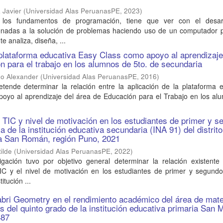
 Javier
(
Universidad Alas PeruanasPE
,
2023
)
 los fundamentos de programación, tiene que ver con el desar
onadas a la solución de problemas haciendo uso de un computador p
te analiza, diseña, ...
 plataforma educativa Easy Class como apoyo al aprendizaje
n para el trabajo en los alumnos de 5to. de secundaria
do Alexander
(
Universidad Alas PeruanasPE
,
2016
)
etende determinar la relación entre la aplicación de la plataforma 
oyo al aprendizaje del área de Educación para el Trabajo en los al
s TIC y nivel de motivación en los estudiantes de primer y 
 de la institución educativa secundaria (INA 91) del distrito
ia San Román, región Puno, 2021
ilde
(
Universidad Alas PeruanasPE
,
2022
)
igación tuvo por objetivo general determinar la relación existente 
TIC y el nivel de motivación en los estudiantes de primer y segund
itución ...
abri Geometry en el rendimiento académico del área de mat
s del quinto grado de la institución educativa primaria San 
487