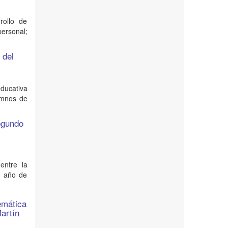
rollo de
ersonal;
 del
educativa
umnos de
segundo
entre la
o año de
emática
Martín