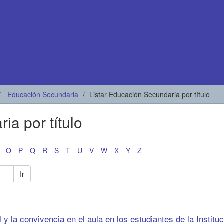
Educación Secundaria
Listar Educación Secundaria por título
ia por título
O
P
Q
R
S
T
U
V
W
X
Y
Z
Ir
l y la convivencia en el aula en los estudiantes de la Institu