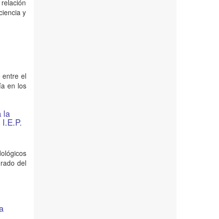
 relación
ciencia y
 entre el
ía en los
 la
 I.E.P.
ológicos
grado del
a