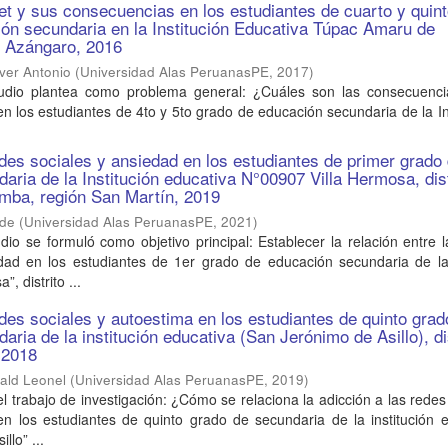
net y sus consecuencias en los estudiantes de cuarto y quin
ón secundaria en la Institución Educativa Túpac Amaru de
- Azángaro, 2016
ver Antonio
(
Universidad Alas PeruanasPE
,
2017
)
tudio plantea como problema general: ¿Cuáles son las consecuenci
 en los estudiantes de 4to y 5to grado de educación secundaria de la In
edes sociales y ansiedad en los estudiantes de primer grado
aria de la Institución educativa N°00907 Villa Hermosa, dist
mba, región San Martín, 2019
ide
(
Universidad Alas PeruanasPE
,
2021
)
dio se formuló como objetivo principal: Establecer la relación entre 
edad en los estudiantes de 1er grado de educación secundaria de la
, distrito ...
edes sociales y autoestima en los estudiantes de quinto grad
ria de la institución educativa (San Jerónimo de Asillo), di
, 2018
ald Leonel
(
Universidad Alas PeruanasPE
,
2019
)
l trabajo de investigación: ¿Cómo se relaciona la adicción a las redes
en los estudiantes de quinto grado de secundaria de la institución 
llo” ...