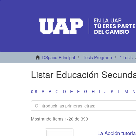
DSpace Principal
Tesis Pregrado
* Tesis
Listar Educación Secundar
0-9
A
B
C
D
E
F
G
H
I
J
K
L
M
N
Mostrando ítems 1-20 de 399
La Acción tutoria