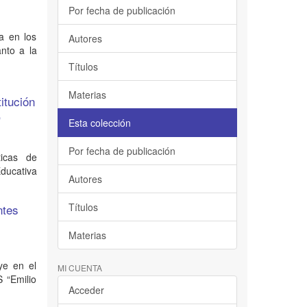
Por fecha de publicación
la en los
Autores
nto a la
Títulos
Materias
itución
,
Esta colección
Por fecha de publicación
ticas de
ucativa
Autores
Títulos
ntes
Materias
ye en el
MI CUENTA
 “Emilio
Acceder