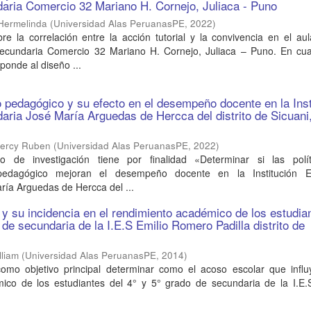
aria Comercio 32 Mariano H. Cornejo, Juliaca - Puno
 Hermelinda
(
Universidad Alas PeruanasPE
,
2022
)
bre la correlación entre la acción tutorial y la convivencia en el au
ecundaria Comercio 32 Mariano H. Cornejo, Juliaca – Puno. En cua
ponde al diseño ...
pedagógico y su efecto en el desempeño docente en la Inst
aria José María Arguedas de Hercca del distrito de Sicuani
Percy Ruben
(
Universidad Alas PeruanasPE
,
2022
)
jo de investigación tiene por finalidad «Determinar si las polí
edagógico mejoran el desempeño docente en la Institución Ed
ría Arguedas de Hercca del ...
 y su incidencia en el rendimiento académico de los estudia
 de secundaria de la I.E.S Emilio Romero Padilla distrito de
lliam
(
Universidad Alas PeruanasPE
,
2014
)
como objetivo principal determinar como el acoso escolar que influ
ico de los estudiantes del 4° y 5° grado de secundaria de la I.E.S