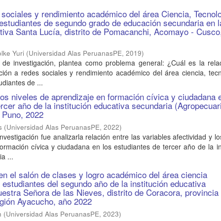
 sociales y rendimiento académico del área Ciencia, Tecnol
estudiantes de segundo grado de educación secundaria en l
ativa Santa Lucía, distrito de Pomacanchi, Acomayo - Cusco
lke Yuri
(
Universidad Alas PeruanasPE
,
2019
)
o de investigación, plantea como problema general: ¿Cuál es la rela
cción a redes sociales y rendimiento académico del área ciencia, tec
diantes de ...
 los niveles de aprendizaje en formación cívica y ciudadana 
ercer año de la institución educativa secundaria (Agropecuar
- Puno, 2022
s
(
Universidad Alas PeruanasPE
,
2022
)
investigación fue analizarla relación entre las variables afectividad y lo
ormación cívica y ciudadana en los estudiantes de tercer año de la in
a ...
en el salón de clases y logro académico del área ciencia
s estudiantes del segundo año de la institución educativa
estra Señora de las Nieves, distrito de Coracora, provincia
egión Ayacucho, año 2022
h
(
Universidad Alas PeruanasPE
,
2023
)