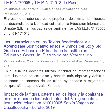
I.E.P. N°70005 y I.E.P. N°71013 de Puno
Valenzuela Condorena, Juan Carlos
(
Universidad Alas
PeruanasPE
,
2016
)
El presente estudio tuvo como propósito, determinar la influencia
del desarrollo de la identidad cultural en la Educación Intercultural
Bilingüe (EIB), en los padres de familia en las LAS I.E.P. N° 70005
y I.E.P. N° 71013 ...
Las Ilustraciones en los Textos Académicos y el
Aprendizaje Significativo en los Alumnos del 5to y 6to
Grado de Educacion Primaria en la Institución
Educativa Cibert Uni Distrito de Ate Vitarte 2015
Vargas Yallico, Yolanda Azuncíon
(
Universidad Alas PeruanasPE
,
2017
)
En el aula los docentes utilizan infinidad de representaciones
para ilustrar el conocimiento y hacerlo más objetivo y viable al
pensamiento concreto de los niños, ayudándolo a mejorar su
comprensión o aprendizaje. Por este ...
Impacto de la figura paterna en los hijos y la confianza
en sí mismos en los estudiantes del 6to. grado de la
Institución educativa N°6010305 Soplín Vargas de
Caballococha - Loreto, 2019